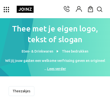
Thee met je eigen logo,
tekst of slogan
Eten- & Drinkwaren
Thee bedrukken
Wil jij jouw gasten een welkome verfrissing geven en origineel
cadeau doen? Met de thee bedrukken kan dit op een ideale
...
Lees verder
manier! Op een beurs of evenement heeft iedereen op een
gegeven moment even behoefte aan een uitrustmoment. Thee is
uitermate geschikt om echt tot rust te komen in deze momenten.
Door deze producten te kiezen kan jij als bedrijf hier echt een
Theezakjes
persoonlijke touch aan geven. De label en de verpakking van de
thee kan bedrukt worden. Op deze manier laat jij aan jouw
gasten zien dat je oog voor detail hebt. Ook laat je zien dat je
graag net iets extra\'s doet voor hun. Verbind jouw bedrijf dus