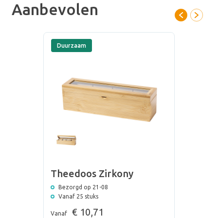
Aanbevolen
aan de rustmomenten op een dag en geef jouw gasten iets
prachtigs om op terug te kijken!
Duurzaam
Theedoos Zirkony
Bezorgd op 21-08
Vanaf 25 stuks
€ 10,71
Vanaf