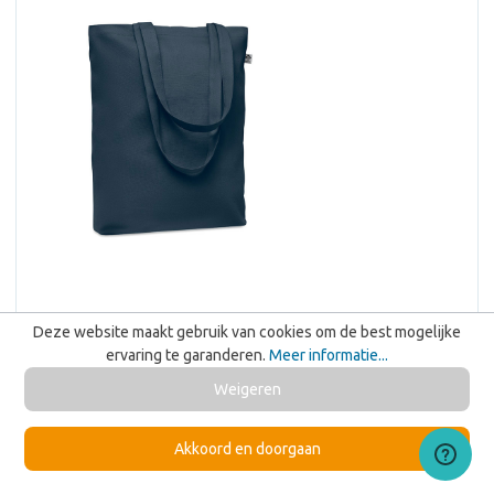
Deze website maakt gebruik van cookies om de best mogelijke
ervaring te garanderen.
Meer informatie...
Weigeren
COCO - Boodschappentas 270 gr/m²
Akkoord en doorgaan
Bezorgd op 21-08