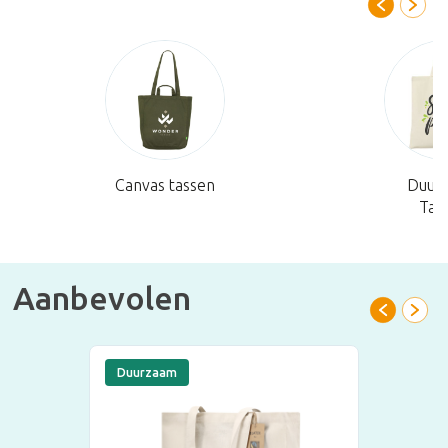
Canvas tassen
Duur
Tas
Aanbevolen
Duurzaam