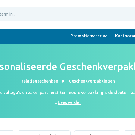
Promotiemateriaal
Kantoorar
sonaliseerde Geschenkverpak
Relatiegeschenken
Geschenkverpakkingen
 je collega’s en zakenpartners? Een mooie verpakking is de sleutel na
t jouw logo! Zo ziet jouw geschenk er straks niet alleen goed, maa
...
Lees verder
n maten verkrijgbaar. Van kleine full-colour doosjes tot grote karto
a’s dit jaar met een mooi verpakt geschenk? Bestel dan vandaag nog