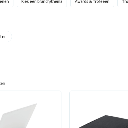
oenen
Kies een branch/thema
Awards & Trofeeën
Th
lter
ten