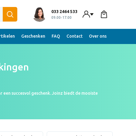
033 2464 533
09.00-17.00
tikelen
Geschenken
FAQ
Contact
Over ons
kingen
ar een succesvol geschenk. Joinz biedt de mooiste
r ook nog eens persoonlijk uit. De bedrukte
nnen dozen. Voor vrijwel ieder geschenk is er wel een
 jouw gepersonaliseerde geschenkverpakkingen!