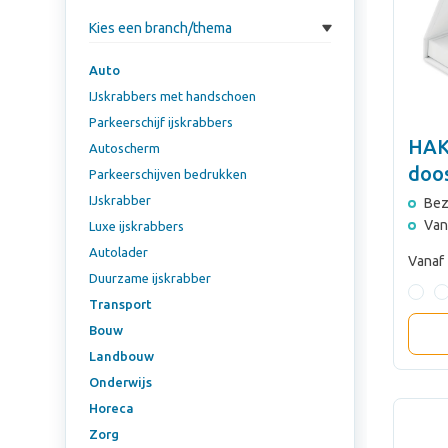
Kies een branch/thema
Auto
IJskrabbers met handschoen
Parkeerschijf ijskrabbers
HAK
Autoscherm
doo
Parkeerschijven bedrukken
IJskrabber
Bez
Van
Luxe ijskrabbers
Autolader
Vanaf
Duurzame ijskrabber
Transport
Bouw
Landbouw
Onderwijs
Horeca
Zorg