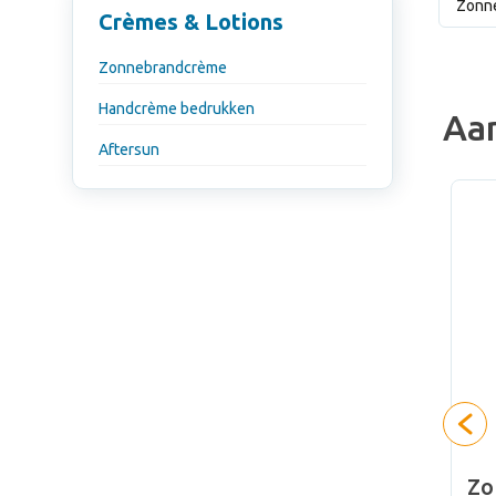
Zonn
Crèmes & Lotions
Zonnebrandcrème
Handcrème bedrukken
Aa
Aftersun
nnebrand
Zonnebrandcrème spf50
Zo