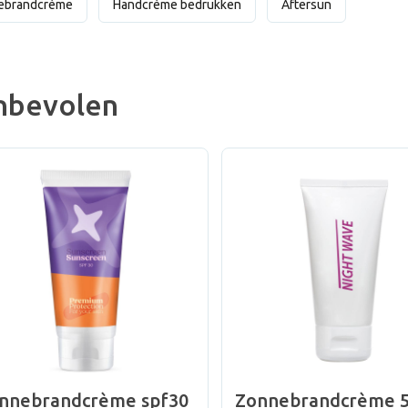
ebrandcrème
Handcrème bedrukken
Aftersun
nbevolen
nnebrandcrème spf30
Zonnebrandcrème 5