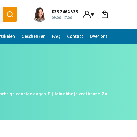
033 2464 533
09.00-17.00
tikelen
Geschenken
FAQ
Contact
Over ons
chtige zonnige dagen. Bij Joinz hbe je veel keuze. Zo
tor na een prachtige dag. Alle zonnebrandcrème is
o of tekst. De zonnebrandcrème wordt vaak mee naar
Wacht dus niet langer en schaf ook één van de meest