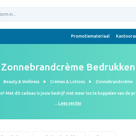
Promotiemateriaal
Kantoorar
Zonnebrandcrème Bedrukken
Beauty & Wellness
Crèmes & Lotions
Zonnebrandcrème
 Met dit cadeau is jouw bedrijf niet meer los te koppelen van de pra
pf50. Ook kun je aftersun laten bedrukken voor de verkoelende fac
...
Lees verder
 verpakkingen van de tube's zijn te bedrukken met jouw eigen log
 bedrijf zelfs naamsbekendheid over de Nederlandse landsgrenzen. 
geliefde relatiegeschenken van het moment aan.