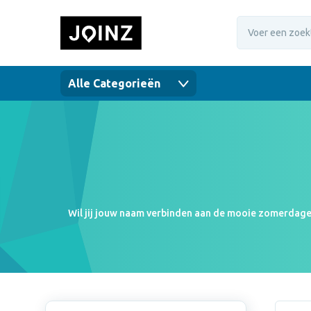
Alle Categorieën
Wil jij jouw naam verbinden aan de mooie zomerdagen?
hebben wij zonnebrandcrème van spf20, spf30 en s
bovendien waterproof en dermatologisch getest! De
het buitenland genomen. Op deze manier krijgt jouw