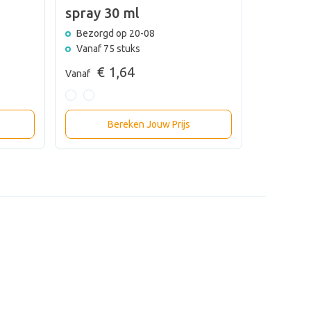
spray 30 ml
50 ml
Bezorgd op 20-08
Bezorgd
Vanaf 75 stuks
Vanaf 10
€ 1,64
€ 
Vanaf
Vanaf
Bereken Jouw Prijs