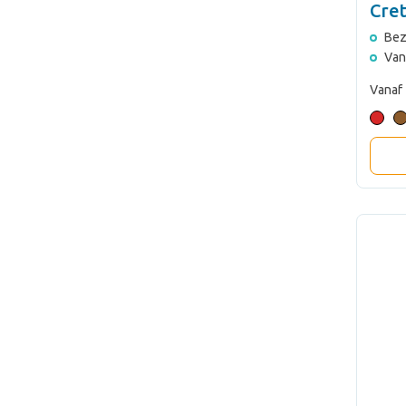
Cre
Bez
Van
Vanaf