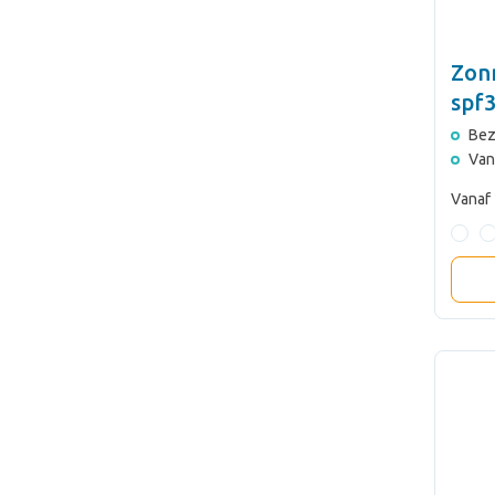
Zon
spf
Bez
Van
Vanaf