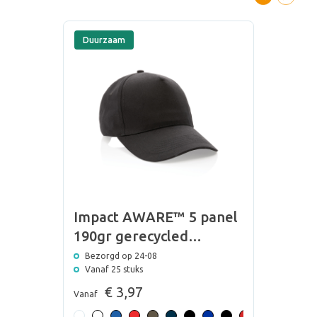
Duurzaam
Impact AWARE™ 5 panel
190gr gerecycled
katoenen cap
Bezorgd op 24-08
Vanaf 25 stuks
€ 3,97
Vanaf