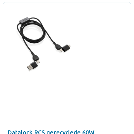
Datalock RCS gerecyclede 60W