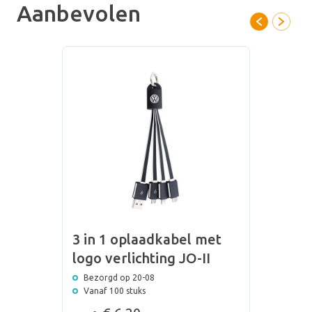
Aanbevolen
is het een mooi product om je bedrijf mee te promoten. Laat hem
bijvoorbeeld bedrukken met jouw bedrijfslogo, of laat de
oplaadkabel geheel naar jouw eigen idee ontwerpen! Met een
oplaadkabel met logo bereik je snel meer mensen en vergroot je
eenvoudig je naamsbekendheid. Lees hier alles wat je moet
weten over de 3 in 1 oplaadkabel >
3 in 1 oplaadkabel met
logo verlichting JO-II
Bezorgd op 20-08
Vanaf 100 stuks