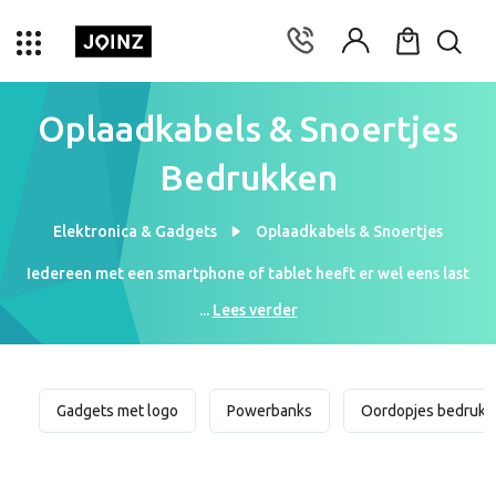
Oplaadkabels & Snoertjes
Bedrukken
Elektronica & Gadgets
Oplaadkabels & Snoertjes
Iedereen met een smartphone of tablet heeft er wel eens last
van: je bent onderweg en komt met een lege batterij te zitten.
...
Lees verder
Dit is ontzettend vervelend als je bijvoorbeeld net nog een
belangrijk belletje moest plegen of een lange reis voor de boeg
hebt. Met de 3 in 1 oplaadkabel heb je hier geen last meer van!
Door deze compacte oplader standaard in je tas te stoppen of in
Gadgets met logo
Powerbanks
Oordopjes bedrukk
je auto te leggen, ben je altijd zeker van een volle batterij.
Wanneer je een 3 in 1 oplaadkabel cadeau doet, maak je
iedereen blij! Iedereen die een oplaadkabel heeft, gebruikt deze
vrijwel elke dag. Doordat de oplaadkabel zoveel gebruikt wordt,