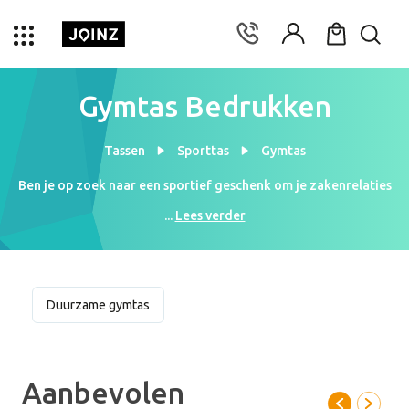
Gymtas Bedrukken
Tassen
Sporttas
Gymtas
Ben je op zoek naar een sportief geschenk om je zakenrelaties
mee te verrassen? Joinz helpt je graag verder! Wij bedrukken je
...
Lees verder
gymtassen met jouw logo vanaf (prijs) per stuk. Niet alleen een
origineel geschenk, maar je geeft ook nog eens een gezond
signaal af. Je laat zo zien dat jouw bedrijf helemaal in het teken
van (vooruit)beweging staat. Neem dus gauw een kijkje op de
Duurzame gymtas
webpagina en ontdek het ruime assortiment aan sporttassen. Ben
je benieuwd naar de drukmogelijkheden? Dat snappen we. Onze
ontwerpers staan klaar om een persoonlijk drukvoorbeeld naar
je op te sturen binnen enkele uren. Geheel gratis en vrijblijvend.
Aanbevolen