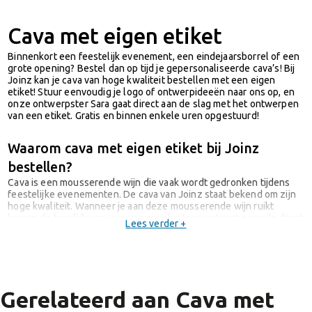
Cava met eigen etiket
Binnenkort een feestelijk evenement, een eindejaarsborrel of een
grote opening? Bestel dan op tijd je gepersonaliseerde cava’s! Bij
Joinz kan je cava van hoge kwaliteit bestellen met een eigen
etiket! Stuur eenvoudig je logo of ontwerpideeën naar ons op, en
onze ontwerpster Sara gaat direct aan de slag met het ontwerpen
van een etiket. Gratis en binnen enkele uren opgestuurd!
Waarom cava met eigen etiket bij Joinz
bestellen?
Cava is een mousserende wijn die vaak wordt gedronken tijdens
feestelijke evenementen. De cava van Joinz staat bekend om zijn
hoge kwaliteit. Wanneer je aan deze mousserende wijn ruikt
komen de heerlijke geuren van appel, citrus en toast-aroma’s direct
Lees verder +
naar boven. De cava heeft een stevige, maar mooi bubbel. Een
subtiele cava, maar toch ook krachtig van smaak! Kwaliteit staat bij
Joinz echt voorop als het om cava gaat!
De ontwerpster van Joinz gaat erg nauwkeurig te werk. Niet
Gerelateerd aan Cava met
volledig tevreden met jouw ontwerp? Laat weten wat er mis of
geef nog eventuele wensen op. Sara de ontwerpster gaat direct