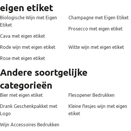
aan de slag om jouw etiket te perfectioneren. Pas wanneer je
eigen etiket
helemaal tevreden bent geven wij het ontwerp door aan de
producent.
Biologische Wijn met Eigen
Champagne met Eigen Etiket
Etiket
Prosecco met eigen etiket
Cava met eigen etiket
Rode wijn met eigen etiket
Witte wijn met eigen etiket
Rose met eigen etiket
Andere soortgelijke
categorieën
Bier met eigen etiket
Flesopener Bedrukken
Drank Geschenkpakket met
Kleine flesjes wijn met eigen
Logo
etiket
Eindejaarsgeschenk
Wijn Accessoires Bedrukken
Cava met eigen etiket is al jaren een razend