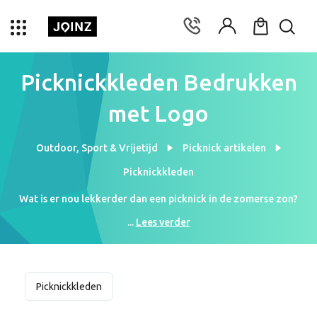
Picknickkleden Bedrukken
met Logo
Outdoor, Sport & Vrijetijd
Picknick artikelen
Picknickkleden
Wat is er nou lekkerder dan een picknick in de zomerse zon?
Joinz bedrukt picknickkleden met jouw eigen logo erop! Een
...
Lees verder
mooi en praktisch zomers geschenk voor je zakenrelaties en
collega’s. Daarnaast wordt je bedrijf gepromoot tijdens een
heerlijke picknick. Wat wil je nog meer? Bedrukte picknickkleden
zijn al te bestellen vanaf (prijs) per stuk bij (aantal) stuks. Kijk nog
Picknickkleden
meer naar de zomer uit met je gepersonaliseerde
picknickkleden!