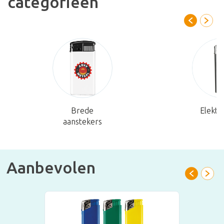
categorieën
Brede
Elektr
aanstekers
Aanbevolen