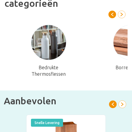
categorieën
Bedrukte
Borrelp
Thermosflessen
Aanbevolen
Snelle Levering