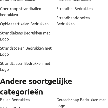
Levertijden bedrukte strandballen
Goedkoop strandballen
Strandbal Bedrukken
Een strandbal met logo bedrukking heeft een levertijd van 10
werkdagen. In sommige gevallen is het mogelijk om eerder te
bedrukken
Strandhanddoeken
leveren. Dit hangt af van het seizoen en de drukte bij de
vervoersbedrijven. Heb je een spoedaanvraag neem dan snel
Opblaasartikelen Bedrukken
Bedrukken
contact op via info@joinz.nl.
Strandlakens Bedrukken met
Logo
Strandstoelen Bedrukken met
Logo
Strandtassen Bedrukken met
Logo
Andere soortgelijke
categorieën
Ballen Bedrukken
Gereedschap Bedrukken met
Logo