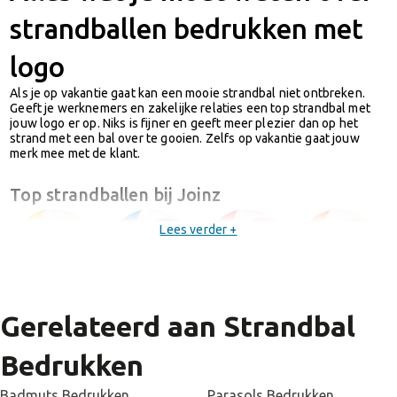
strandballen bedrukken met
logo
Als je op vakantie gaat kan een mooie strandbal niet ontbreken.
Geeft je werknemers en zakelijke relaties een top strandbal met
jouw logo er op. Niks is fijner en geeft meer plezier dan op het
strand met een bal over te gooien. Zelfs op vakantie gaat jouw
merk mee met de klant.
Top strandballen bij Joinz
Lees verder +
Gerelateerd aan Strandbal
De top plek
wordt ingenomen door onze
goedkoopste
strandbal
met een diameter van 28cm. De strandbal is leverbaar in
Bedrukken
zes kleuren en is afneembaar vanaf 50 stuks met 1 kleur bedrukking.
Badmuts Bedrukken
Parasols Bedrukken