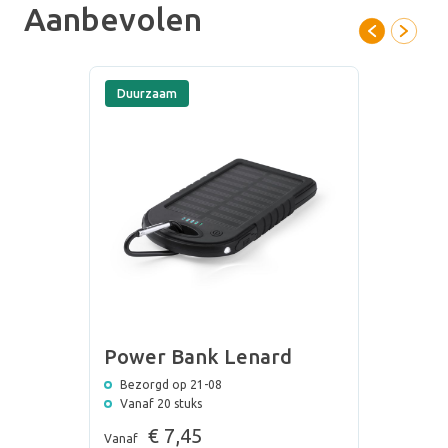
Aanbevolen
bamboe solar powerbank? Of met een solar powerbank inclusief
draadloos opladen? Vraag vandaag nog een ontwerp aan van
jouw solar powerbank met logo bij onze designster Sara. Zij
stuurt je binnen enkele uren een gepersonaliseerd ontwerp op.
Duurzaam
Geheel vrijblijvend!
Power Bank Lenard
Bezorgd op 21-08
Vanaf 20 stuks
€ 7,45
Vanaf