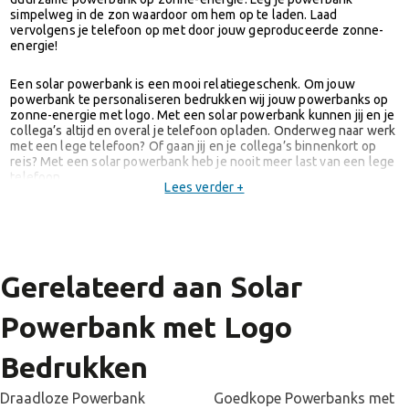
simpelweg in de zon waardoor om hem op te laden. Laad
vervolgens je telefoon op met door jouw geproduceerde zonne-
energie!
Een solar powerbank is een mooi relatiegeschenk. Om jouw
powerbank te personaliseren bedrukken wij jouw powerbanks op
zonne-energie met logo. Met een solar powerbank kunnen jij en je
collega’s altijd en overal je telefoon opladen. Onderweg naar werk
met een lege telefoon? Of gaan jij en je collega’s binnenkort op
reis? Met een solar powerbank heb je nooit meer last van een lege
telefoon.
Lees verder +
Bedrukkingsmogelijkheden solar powerbank
Heb je een mooie powerbank op zonne-energie uitgekozen maar
denk je: ‘Welke bedrukking past het beste bij mijn solar
powerbank?’ Hieronder zijn de populairste
Gerelateerd aan Solar
drukkingsmogelijkheden voor solar powerbanks uitgelicht.
Powerbank met Logo
De meest voordelige bedrukking is tampondruk. Tampondruk is
mogelijk bij een bedrukking van 1-4 kleuren. Ideaal als je een solar
powerbank met logo wil laten bedrukken. De voordelige
Bedrukken
tampondruk maakt jouw solar powerbank een goedkoop
weggevertje voor bijvoorbeeld collega’s.
Draadloze Powerbank
Goedkope Powerbanks met