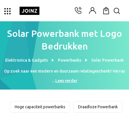
Solar Powerbank met Logo
Bedrukken
Elektronica & Gadgets
Powerbanks
Solar Powerbank
Op zoek naar een modern en duurzaam relatiegeschenk? Verras
je collega's en zakenrelaties met een powerbank op zonne-
...
Lees verder
energie! Wij bedrukken solar powerbanks met jouw logo. Een
bedrukte solar powerbank is een relatiegeschenk dat steeds
populairder wordt. De solar powerbank laat zichzelf op in de
zon. Vervolgens kan jij je telefoon opladen met zonne-energie.
Hoge capaciteit powerbanks
Draadloze Powerbank
Super duurzaam! Met een solar powerbank als relatiegeschenk
laat je een goede indruk achter bij zakenrelaties. Daarnaast ziet
iedereen aan jouw geschenk dat jouw bedrijf zich inzet voor een
beter en schoner milieu. Verras jij je relaties met een bedrukte