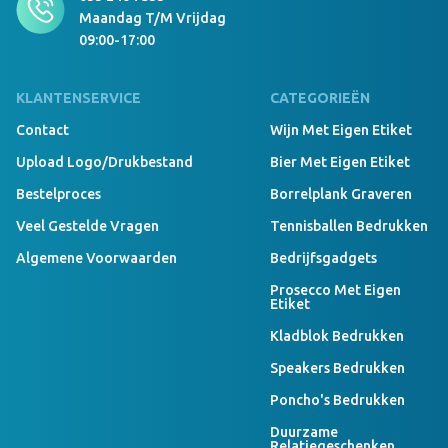
Ga je binnenkort op een lange zakenreis? Of wil je met jouw
Maandag T/m Vrijdag
geschenk indruk maken bij je zakenpartners? Kies dan een solar
powerbank met een hoge capaciteit. Hoe hoger de capaciteit van
09:00-17:00
een powerbank, des te vaker jij je telefoon kan opladen voordat je
de powerbank weer moet opladen.
KLANTENSERVICE
CATEGORIEËN
De solar powerbanks van Joinz hebben wel een capaciteit van
Contact
Wijn Met Eigen Etiket
8.000 - 10.000, en soms zelfs wel 20.000 mAh! Met een solar
powerbank met hoge capaciteit heb je nooit meer een lege
Upload Logo/drukbestand
Bier Met Eigen Etiket
telefoon.
Bestelproces
Borrelplank Graveren
Veel Gestelde Vragen
Tennisballen Bedrukken
Algemene Voorwaarden
Bedrijfsgadgets
Prosecco Met Eigen
Etiket
Kladblok Bedrukken
Speakers Bedrukken
Poncho's Bedrukken
Duurzame
Relatiegeschenken