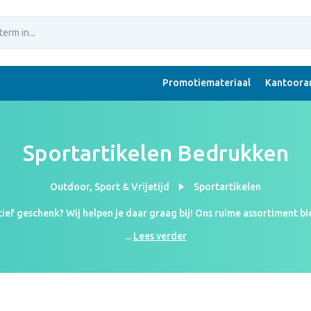
Promotiemateriaal
Kantoorar
Sportartikelen Bedrukken
Outdoor, Sport & Vrijetijd
Sportartikelen
rtief geschenk? Wij helpen je daar graag bij! Ons ruime assortiment bi
Je vind het allemaal bij Joinz. Om je geschenk te personaliseren bed
...
Lees verder
Een origineel én persoonlijk geschenk!