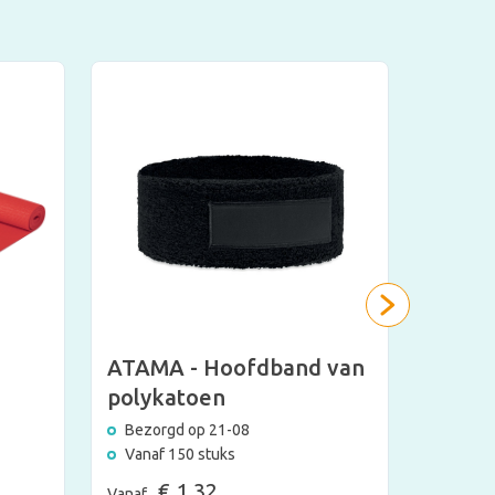
ATAMA - Hoofdband van
Medai
polykatoen
Bezorg
Bezorgd op 21-08
Vanaf 
Vanaf 150 stuks
€
Vanaf
€ 1,32
Vanaf