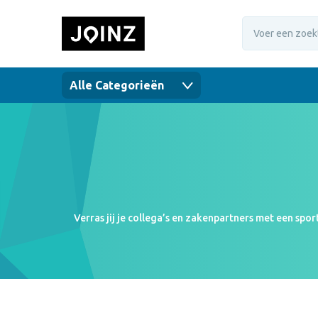
Alle Categorieën
Verras jij je collega’s en zakenpartners met een spo
voetballen en van golfhandschoenen tot sportshirts. 