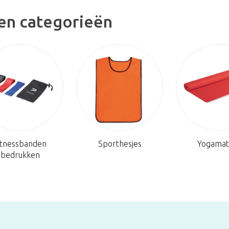
len categorieën
itnessbanden
Sporthesjes
Yogamat
bedrukken