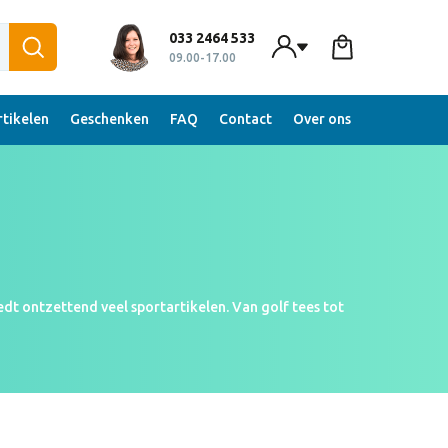
033 2464 533
09.00-17.00
tikelen
Geschenken
FAQ
Contact
Over ons
edt ontzettend veel sportartikelen. Van golf tees tot
rukken wij je sportartikelen met jouw logo of slogan.