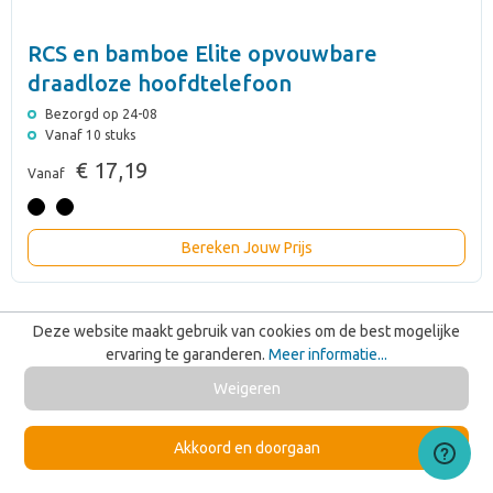
RCS en bamboe Elite opvouwbare
draadloze hoofdtelefoon
Bezorgd op 24-08
Vanaf 10 stuks
€ 17,19
Vanaf
Bereken Jouw Prijs
Deze website maakt gebruik van cookies om de best mogelijke
Koptelefoons met logo
ervaring te garanderen.
Meer informatie...
Weigeren
Ben je op zoek naar een hip relatiegeschenk? Of wil je je collega’s
verrassen met een mooi eindejaarsgeschenk? Dan ben je bij Joinz
aan het juiste adres! Wij bedrukken koptelefoons met jouw logo.
Een bedrukte bluetooth koptelefoon is een geliefd geschenk waar
Akkoord en doorgaan
je collega’s nog geconcentreerder mee te werk kunnen gaan. Ben
je benieuwd hoe jouw logo er op de koptelefoons uit komt te zien?