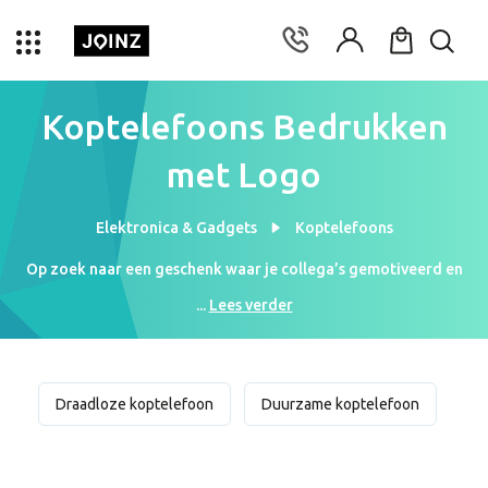
Koptelefoons Bedrukken
met Logo
Elektronica & Gadgets
Koptelefoons
Op zoek naar een geschenk waar je collega’s gemotiveerd en
gefocust mee kunnen werken? Wij bedrukken je koptelefoons en
...
Lees verder
oordopjes met jouw logo om het product te personaliseren. Je
collega’s zullen ongetwijfeld blij verrast zijn met zo een leuk en
persoonlijk geschenk. Neem dus gauw een kijkje in ons ruime
assortiment aan oordopjes en koptelefoons. Kies jij een paar
Draadloze koptelefoon
Duurzame koptelefoon
low-budget oortjes? Of ga je liever voor een luxe koptelefoon?
De keuze ligt volledig bij jou!