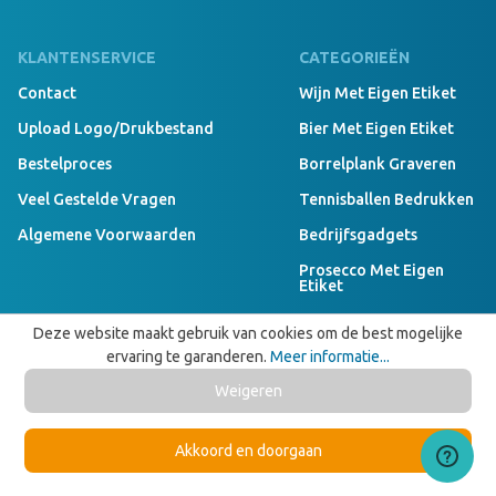
KLANTENSERVICE
CATEGORIEËN
Contact
Wijn Met Eigen Etiket
Upload Logo/drukbestand
Bier Met Eigen Etiket
Bestelproces
Borrelplank Graveren
Veel Gestelde Vragen
Tennisballen Bedrukken
Algemene Voorwaarden
Bedrijfsgadgets
Prosecco Met Eigen
Etiket
Kladblok Bedrukken
Deze website maakt gebruik van cookies om de best mogelijke
ervaring te garanderen.
Meer informatie...
Speakers Bedrukken
Weigeren
Poncho's Bedrukken
Duurzame
Relatiegeschenken
Akkoord en doorgaan
VOLG ONS