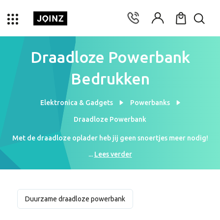
Draadloze Powerbank
Bedrukken
Elektronica & Gadgets
Powerbanks
Draadloze Powerbank
Met de draadloze oplader heb jij geen snoertjes meer nodig!
Met de nieuwe Qi technologie kan jouw telefoon draadloos
...
Lees verder
worden opgeladen. Nog niet alle telefoons zijn uitgerust met
deze functie. Voor iPhone geldt dat de modellen vanaf iPhone 8
en hoger hiermee zijn voorzien. Bij Samsung is dit vanaf de
galaxy S6 al de standaard. Joinz is groot fan van nieuwe
Duurzame draadloze powerbank
technologie en spannende gadgets. Ook de draadloze
powerbank bedrukken we met jouw logo, tekst of website. Een