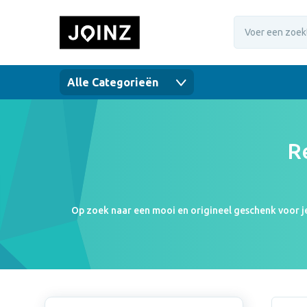
Alle Categorieën
R
Op zoek naar een mooi en origineel geschenk voor je 
per stuk bij (aantal) stuks. Met je gepersonal
promotend door het creëren van naam