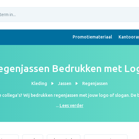
Promotiemateriaal
Kantoorar
egenjassen Bedrukken met Lo
Kleding
Jassen
Regenjassen
collega’s? Wij bedrukken regenjassen met jouw logo of slogan. De be
iseerde regenjassen komen je collega’s nooit meer met een nat pak op
...
Lees verder
sbekendheid. Dus waar wacht je nog op? Verras je collega’s met ee