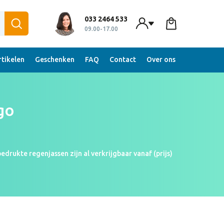
033 2464 533
09.00-17.00
tikelen
Geschenken
FAQ
Contact
Over ons
go
drukte regenjassen zijn al verkrijgbaar vanaf (prijs)
 werk. Daarnaast werkt de regenjas ook nog eens
n persoonlijk en praktisch geschenk.