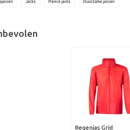
njassen
Jacks
Fleece jacks
Duurzame jassen
nbevolen
Regenjas Grid