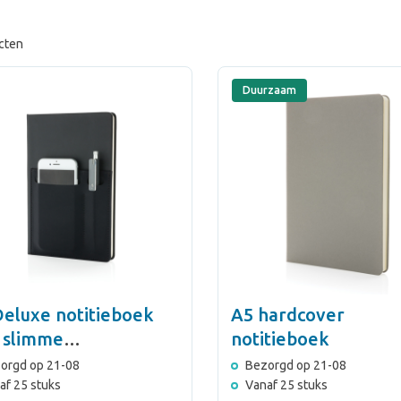
cten
Duurzaam
Deluxe notitieboek
A5 hardcover
 slimme
notitieboek
ergvakken
orgd op 21-08
Bezorgd op 21-08
af 25 stuks
Vanaf 25 stuks