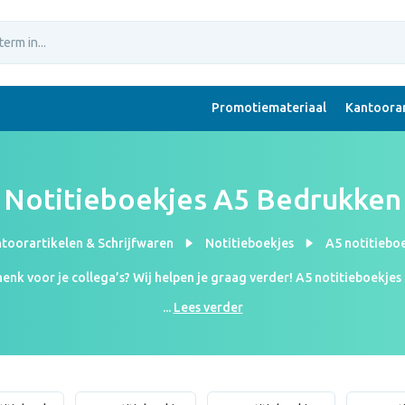
Promotiemateriaal
Kantoorar
Notitieboekjes A5 Bedrukken
toorartikelen & Schrijfwaren
Notitieboekjes
A5 notitiebo
nk voor je collega’s? Wij helpen je graag verder! A5 notitieboekjes 
boekjes. Ga jij voor ecologische notitieboekjes? Of ga jij voor voorde
...
Lees verder
gina. Bestel nu je A5 notitieboekjes en vanaf €1,38 per stuk bij 25 s