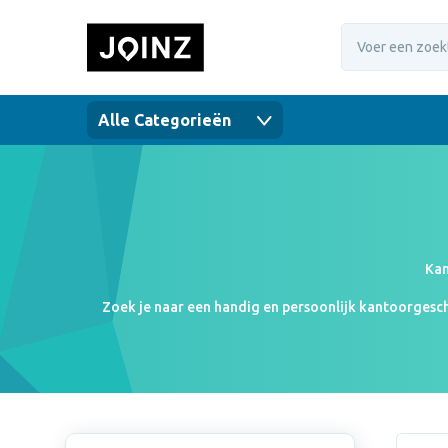
Alle Categorieën
Kan
Zoek je naar een handig en persoonlijk kantoorgesche
Ons ruime assortiment bestaat uit diverse A5 notitie
ruime assortiment op de webpa