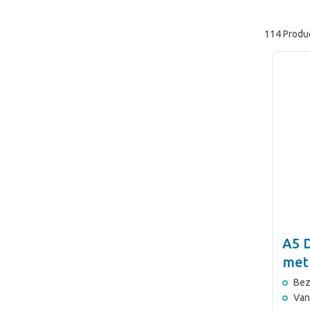
114 Produ
A5 
met
opb
Bez
Van