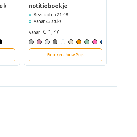
oek
notitieboekje
notiti
Bezorgd op 21-08
Bezorgd
Vanaf 25 stuks
Vanaf 50
€ 1,77
€ 
Vanaf
Vanaf
Bereken Jouw Prijs