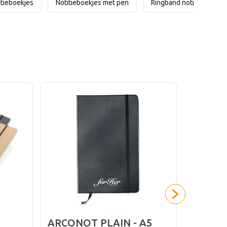
itieboekjes
Notitieboekjes met pen
Ringband notitieboekje
ARCONOT PLAIN - A5
ARPU -