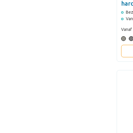
har
Bez
Van
Vanaf