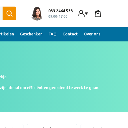
033 2464 533
09.00-17.00
tikelen
Geschenken
FAQ
Contact
Over ons
ekje
zijn ideaal om efficiënt en geordend te werk te gaan.
lige notitieboekjes in je favoriete kleur? Ontdek ons
tuks en ervaar het gemak zelf!