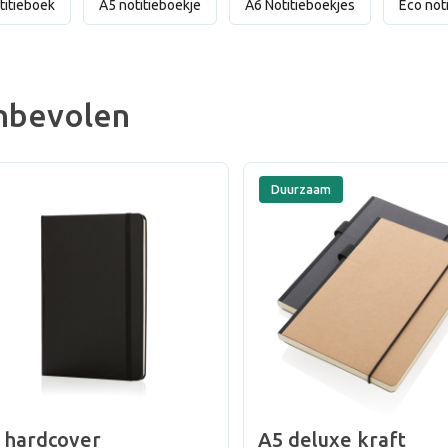
titieboek
A5 notitieboekje
A6 Notitieboekjes
Eco not
nbevolen
Duurzaam
 hardcover
A5 deluxe kraft