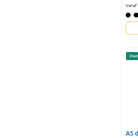
Vanaf
Duu
A5 d