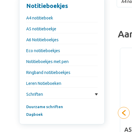
A4 no
Notitieboekjes
A4 notitieboek
A5 notitieboekje
Aa
A6 Notitieboekjes
Eco notitieboekjes
Notitieboekjes met pen
Ringband notitieboekjes
Leren Notieboeken
Schriften
Duurzame schriften
Dagboek
cled PU A5
ROUTE WHITE - Kleur
A5