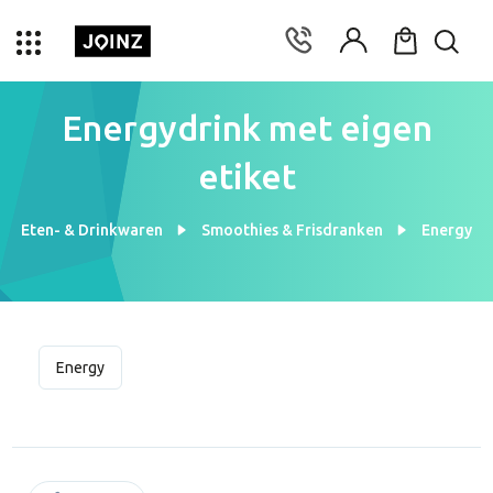
Energydrink met eigen
etiket
Eten- & Drinkwaren
Smoothies & Frisdranken
Energy
Energy