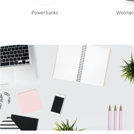
Powerbanks
Woonacc