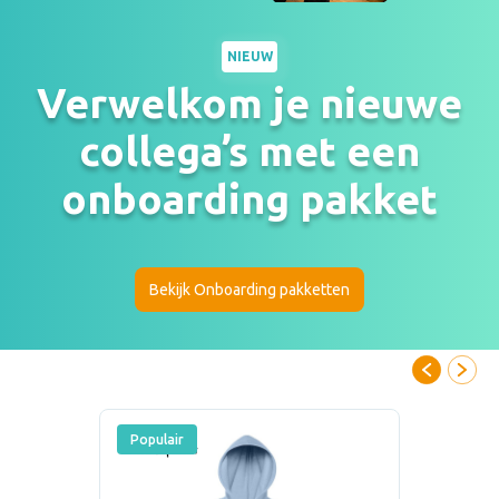
NIEUW
Verwelkom je nieuwe
collega’s met een
onboarding pakket
Bekijk Onboarding pakketten
Populair