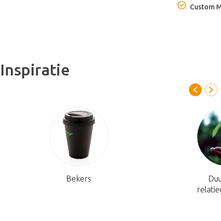
Custom 
Inspiratie
Bekers
Du
relati