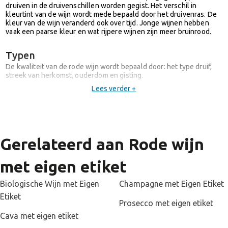
druiven in de druivenschillen worden gegist. Het verschil in
kleurtint van de wijn wordt mede bepaald door het druivenras. De
kleur van de wijn veranderd ook over tijd. Jonge wijnen hebben
vaak een paarse kleur en wat rijpere wijnen zijn meer bruinrood.
Typen
De kwaliteit van de rode wijn wordt bepaald door: het type druif,
streek van herkomst, ouderdom en gisting.
Lees verder +
Bij
droge rode wijn
is vrijwel alle suiker in de druif vergist.
Daardoor heeft deze geen zoete smaak.
Zoete rode wijn
ontstaat als niet al het suiker van de druif
tijdens de gisting kan worden omgezet naar alcohol.
Gerelateerd aan Rode wijn
Als tijdens het vergisten een deel van het suiker wordt omgezet
met eigen etiket
naar koolzuur, dan krijg je mousserende wijn
zoals
champagne
,
prosecco
of
cava
.
Biologische Wijn met Eigen
Champagne met Eigen Etiket
Etiket
Prosecco met eigen etiket
Cava met eigen etiket