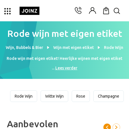
Rode wijn met eigen etiket
Wijn, Bubbels & Bier
Wijn met eigen etiket
Rode Wijn
Rode wijn met eigen etiket! Heerlijke wijnen met eigen etiket
waar je gegarandeerd van geniet! Houd jij ook zo van rode wijn?
...
Lees verder
Dan ben je hier op de juiste adres. Kies één van onze - met zorg
geselecteerde - vier rode wijnen. Niet alleen smaaksgewijs zullen
onze wijnen verbluffen, maar je kan de rode wijn ook bestellen
met eigen etiket. Onze ontwerper kan het wijnetiket zo
Rode Wijn
Witte Wijn
Rose
Champagne
ontwerpen, dat deze helemaal aan jouw droomplaatje voldoet.
Kies bijvoorbeeld een strak ontwerp voor zakelijke doeleinden,
of een een romantische ontwerp voor op een bruiloft. Ontvang
binnen één werkdag jouw unieke ontwerp. Vraag dus nu een
Aanbevolen
gratis ontwerp aan. Met onze rode wijn lukt het je zeker om een
feestje nog mooier te maken!