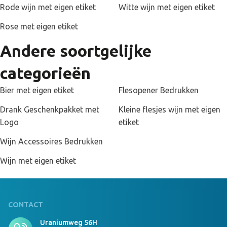
Rode wijn met eigen etiket
Witte wijn met eigen etiket
Rose met eigen etiket
Andere soortgelijke
categorieën
Wijnsoorten
Bier met eigen etiket
Flesopener Bedrukken
De bekendste rode wijnsoorten zijn
Merlot
&
Cabernet Sauvignon
.
Daarnaast verkoopt Joinz ook heerlijke
Drank Geschenkpakket met
Kleine flesjes wijn met eigen
Spaanse
Tempranillo
(Prijstopper!), Italiaanse
Montepulciano
en de
speciale
Rioja Crianza
.
Logo
etiket
Wijn Accessoires Bedrukken
Joinz verkoopt alleen wijnen met een goede prijs-kwaliteit
verhouding. We hebben onze wijnen met zorg geselecteerd en
hebben ze bovendien laten testen door
vinoloog John
Wijn met eigen etiket
Farenhorst
. Lees de proefnotities op de betreffende
productpagina’s.
Naast rode wijn verkoopt Joinz ook
witte
CONTACT
wijn
,
Prosecco
en
Champagne
met eigen etiket. Daarnaast is het
mogelijk om een wijnpakket met een
gegraveerde wijnkist
te
Uraniumweg 56H
bestellen. Bekijk al onze wijnen met eigen label
hier
.