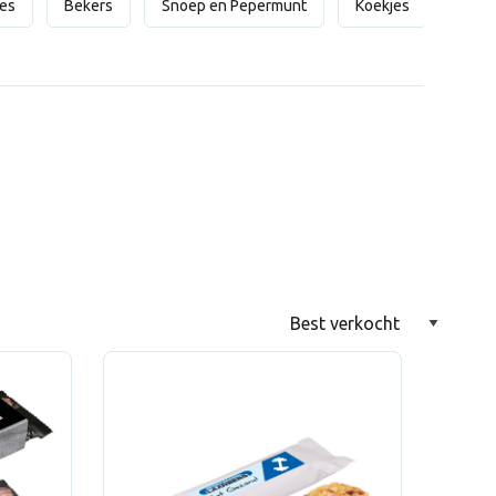
jes
Bekers
Snoep en Pepermunt
Koekjes
Thee