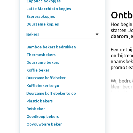
Cappuccinokopjes
Latte Macchiato kopjes
Ontb
Espressokopjes
Hoe begin 
Duurzame kopjes
starten. J
Bekers
daarom je
Bamboe bekers bedrukken
Een ontbij
Thermosbekers
ontbijtrep
naamsbeke
Duurzame bekers
promotiear
Koffie beker
Duurzame koffiebeker
Wij bedruk
Koffiebeker to go
kleur bedr
bedrukte o
Duurzame koffiebeker to go
enkele uur
Plastic bekers
Reisbeker
Goedkoop bekers
Opvouwbare beker