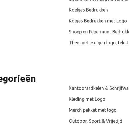
Koekjes Bedrukken
Kopjes Bedrukken met Logo
Snoep en Pepermunt Bedruk
Thee met je eigen logo, tekst
egorieën
Kantoorartikelen & Schrijfw
pen bedrukken
 collega’s verrassen met een gezond en gepersonaliseerd tusse
Kleding met Logo
met jouw logo! Ons assortiment bestaat uit diverse fruitrepe
 of voor een bananenreep met logo?
Merch pakket met logo
Outdoor, Sport & Vrijetijd
eep is een lekker tussendoortjes voor collega’s, maar ook ee
en bedrukte fruitreep zien dat jouw bedrijf zich inzet voor 