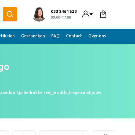
033 2464 533
09.00-17.00
tikelen
Geschenken
FAQ
Contact
Over ons
go
ussendoortje bedrukken wij je ontbijtrepen met jouw
js) per stuk bij (aantal) stuks. Ben je benieuwd hoe je
voorbeeld op van jouw ontbijtreep. Gratis en geheel