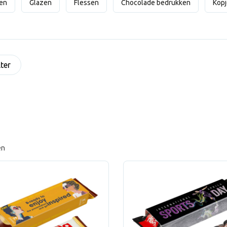
en
Glazen
Flessen
Chocolade bedrukken
Kop
lter
en