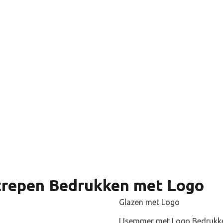
t een sportevenement organiseren? Bestel dan energyrepen met
 en geeft jouw genoeg energie om alles te geven tijdens een 
p: Deel bedrukte energyrepen uit tijdens een marathon of ee
en bedrukt zijn met jouw logo creëer je een hoop naamsbeken
weggevertje dat jouw bedrijf beweging, sportiviteit en gezond
timent aan energyrepen met logo is ruim. Ga jij voor een mue
f voor een energyreep met banaan en chocola? Bekijk voor al
yrepen.
trepen Bedrukken met Logo
Glazen met Logo
IJsemmer met Logo Bedrukk