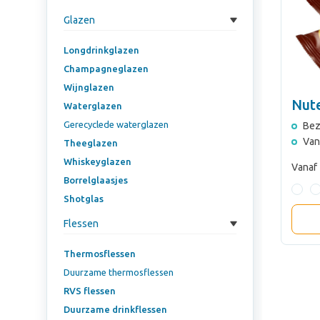
Glazen
Longdrinkglazen
Champagneglazen
Wijnglazen
Nut
Waterglazen
Gerecyclede waterglazen
Bez
Van
Theeglazen
Whiskeyglazen
Vanaf
Borrelglaasjes
Shotglas
Flessen
Thermosflessen
Duurzame thermosflessen
RVS flessen
Duurzame drinkflessen