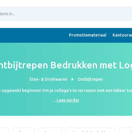
Promotiemateriaal
Kantoorar
ntbijtrepen Bedrukken met Lo
Eten- & Drinkwaren
Ontbijtrepen
ag opgewekt beginnen! Om je collega’s te verrassen met een lekker t
ra persoonlijk. Bedrukte ontbijtrepen zijn al verkrijgbaar vanaf (pri
...
Lees verder
n? Anders wij wel! Onze ontwerpers sturen je binnen enkele uren een 
vrijblijvend!