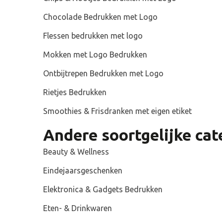
Chocolade Bedrukken met Logo
Flessen bedrukken met logo
Mokken met Logo Bedrukken
Ontbijtrepen Bedrukken met Logo
Rietjes Bedrukken
Smoothies & Frisdranken met eigen etiket
Andere soortgelijke cat
Beauty & Wellness
Fruitre
Wil jij je
Eindejaarsgeschenken
bedrukken 
appelreep
Elektronica & Gadgets Bedrukken
Eten- & Drinkwaren
Een fruitr
Laat met e