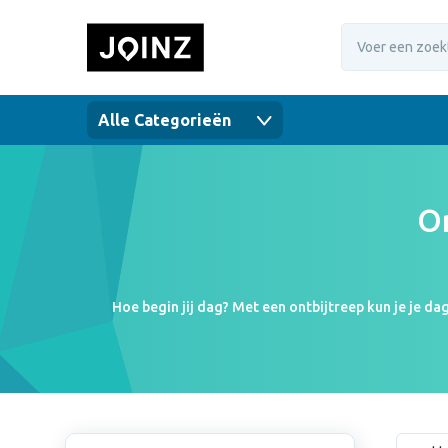
Alle Categorieën
O
Hoe begin jij dag? Met een ontbijtreep kun je je d
logo. Een ontbijtreep is voedzaam en met jouw logo ext
gepersonaliseerde ontbijtrepen er uit komen te zie