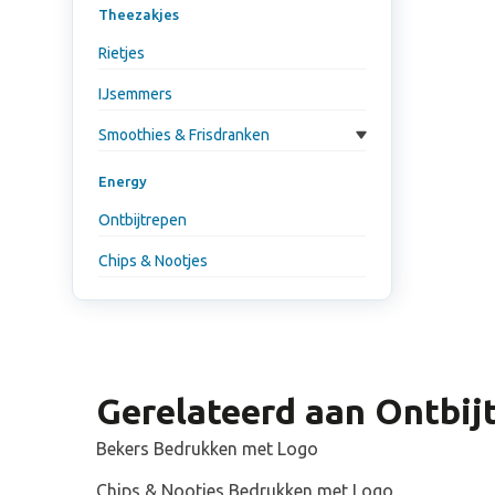
Theezakjes
Binnenkor
vitaminen
Rietjes
IJsemmers
Reclameti
energyrep
Smoothies & Frisdranken
sportieve 
Energy
Ons assor
zeezout o
Ontbijtrepen
aan energ
Chips & Nootjes
Gerelateerd aan Ontbij
Bekers Bedrukken met Logo
Chips & Nootjes Bedrukken met Logo