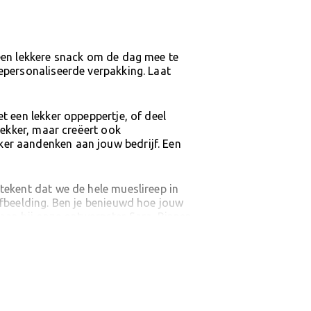
 een lekkere snack om de dag mee te
gepersonaliseerde verpakking. Laat
t een lekker oppeppertje, of deel
 lekker, maar creëert ook
ker aandenken aan jouw bedrijf. Een
tekent dat we de hele mueslireep in
afbeelding. Ben je benieuwd hoe jouw
 aan bij onze ontwerpster Sara. Binnen