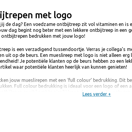
ijtrepen met logo
jij de dag? Een voedzame ontbijtreep zit vol vitaminen en is
ouw dag begint nog beter met een lekkere ontbijtreep in een 
 ontbijtrepen bedrukken met jouw logo!
treep is een verzadigend tussendoortje. Verras je collega’s me
en uit op de beurs. Een mueslireep met logo is niet alleen erg
ndheid! Je potentiële klanten op de beurs hebben zo een lek
tikel waar potentiële klanten heerlijk van kunnen genieten!
ken jouw mueslirepen met een ‘full colour’ bedrukking. Dit be
ukken. Full colour bedrukking is ideaal voor een logo of een 
ntbijtreep er uit komt te zien? Vraag dan een gratis ontwerp
Lees verder +
tjes is jouw ontwerp opgestuurd.