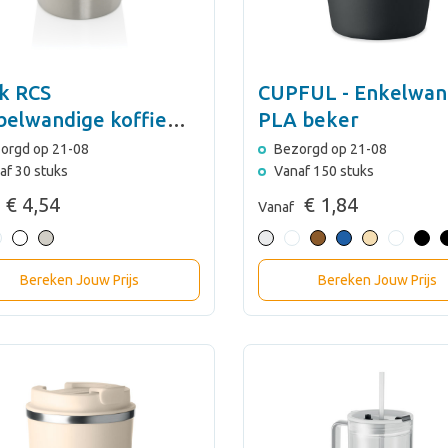
rk RCS
CUPFUL - Enkelwan
belwandige koffie
PLA beker
er 300ML
orgd op 21-08
Bezorgd op 21-08
af 30 stuks
Vanaf 150 stuks
€ 4,54
€ 1,84
Vanaf
Bereken Jouw Prijs
Bereken Jouw Prijs