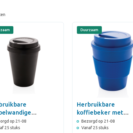
ten
rzaam
Duurzaam
bruikbare
Herbruikbare
belwandige
koffiebeker met
fiebeker 300ml
schroefdop 350ml
orgd op 21-08
Bezorgd op 21-08
af 25 stuks
Vanaf 25 stuks