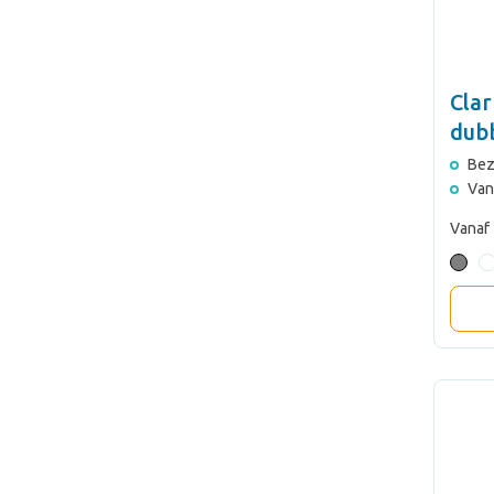
Cla
dub
bek
Bez
Van
Vanaf