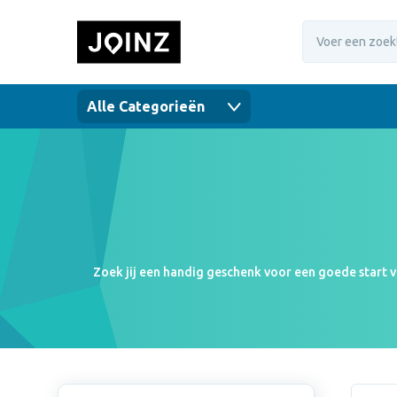
Alle Categorieën
Zoek jij een handig geschenk voor een goede start va
eerder voor eentje met een siliconen deksel en slee