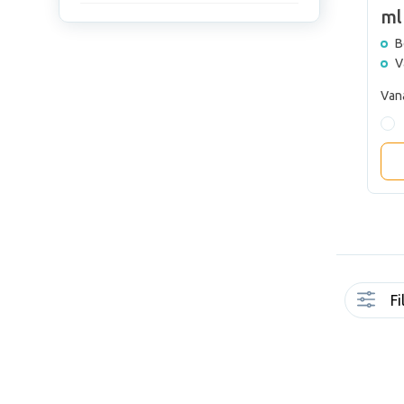
Beker Melpak
ml
Bezorgd op 21-08
B
Vanaf 25 stuks
V
€ 1,97
Vanaf
Van
Bereken Jouw Prijs
Bereken Jouw Prijs
Fi