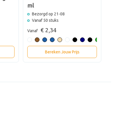
Beker 
ml
Bezorgd
Bezorgd op 21-08
Vanaf 25
Vanaf 50 stuks
€ 
Vanaf
€ 2,34
Vanaf
Bereken Jouw Prijs