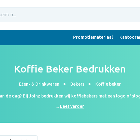
Promotiemateriaal
Kantoorar
Koffie Beker Bedrukken
Eten- & Drinkwaren
Bekers
Koffie beker
n de dag? Bij Joinz bedrukken wij koffiebekers met een logo of slog
ve? Koop er eentje die perfect bij jou en je bedrijf past! Neem een k
...
Lees verder
bekers al bestellen vanaf (prijs) per stuk bij (aantal) stuks.