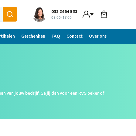
033 2464 533
09.00-17.00
tikelen
Geschenken
FAQ
Contact
Over ons
an van jouw bedrijf. Ga jij dan voor een RVS beker of
ijkje in ons ruime assortiment en ontdek! Je kunt de