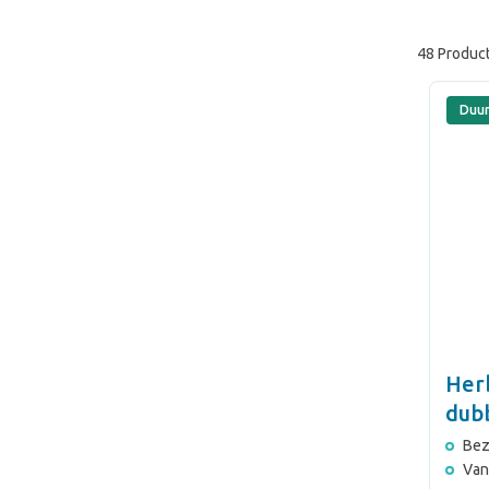
48 Produc
Duu
Her
dub
kof
Bez
Van