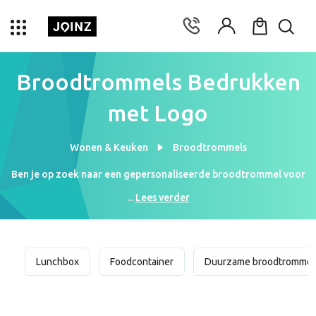
Broodtrommels Bedrukken
met Logo
Wonen & Keuken
Broodtrommels
Ben je op zoek naar een gepersonaliseerde broodtrommel voor
je collega’s? Dan ben je bij Joinz aan het juiste adres. Wij
...
Lees verder
bedrukken je broodtrommels met jouw logo. Je collega’s kunnen
zo iedere dag gebruik maken van jouw geschenk en kunnen
eindelijk ‘nee’ zeggen tegen wegwerp plastic zakjes. Een
bedrukte broodtrommel is een geschenk waar iedereen van
Lunchbox
Foodcontainer
Duurzame broodtrommel
geniet. Zowel kinderen als volwassenen maken gebruik van
lunchtrommels op school en kantoor. Daarom is dit geschenk
geschikt voor een ieder. Over de prijzen hoef je je bij Joinz geen
zorgen te maken. Je kan je gepersonaliseerde broodtrommels al