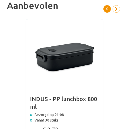
Aanbevolen
bestellen vanaf (prijs) per stuk bij (aantal) stuks. Neem dus gauw
een kijkje in ons ruime assortiment en verras je collega’s met een
persoonlijk en creatief geschenk.
INDUS - PP lunchbox 800
ml
Bezorgd op 21-08
Vanaf 30 stuks