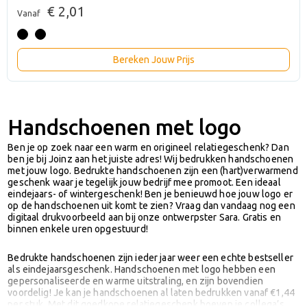
€ 2,01
Vanaf
Bereken Jouw Prijs
Handschoenen met logo
Ben je op zoek naar een warm en origineel relatiegeschenk? Dan
ben je bij Joinz aan het juiste adres! Wij bedrukken handschoenen
met jouw logo. Bedrukte handschoenen zijn een (hart)verwarmend
geschenk waar je tegelijk jouw bedrijf mee promoot. Een ideaal
eindejaars- of wintergeschenk! Ben je benieuwd hoe jouw logo er
op de handschoenen uit komt te zien? Vraag dan vandaag nog een
digitaal drukvoorbeeld aan bij onze ontwerpster Sara. Gratis en
binnen enkele uren opgestuurd!
Bedrukte handschoenen zijn ieder jaar weer een echte bestseller
als eindejaarsgeschenk. Handschoenen met logo hebben een
gepersonaliseerde en warme uitstraling, en zijn bovendien
voordelig! Je kan je handschoenen al laten bedrukken vanaf €1,44
per stuk. Met dit goedkope relatiegeschenk hoeven je collega’s