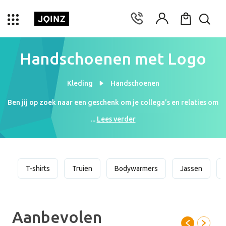
Handschoenen met Logo
Kleding
Handschoenen
Ben jij op zoek naar een geschenk om je collega’s en relaties om
de winter mee door te komen? Bedrukte handschoenen van hoge
...
Lees verder
kwaliteit geven wat extra warmte tijdens de winterdagen.
Handschoenen met jouw logo geven je niet alleen warmte, maar
creëren ook naamsbekendheid! Niemand mag het koud hebben
tijdens de winter en daarom zijn de handschoenen betaalbaar
T-shirts
Truien
Bodywarmers
Jassen
voor iedereen. Om ervoor te zorgen dat je logo of merk er goed
uitziet, bieden wij een reeks aan bedrukkingsmogelijkheden.
Bestel vandaag nog je bedrukte handschoenen al vanaf €0,56 per
50 stuks.
Aanbevolen