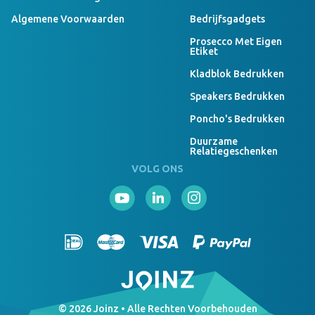
Kan ik budgetproof teddyberen laten bedrukken?
Algemene Voorwaarden
Bedrijfsgadgets
Je kan bij Joinz jouw teddyberen al laten bedrukken vanaf €2,46
Prosecco Met Eigen
Etiket
per stuk inclusief bedrukking. Een voordelig en attent
weggevertje!
Kladblok Bedrukken
Speakers Bedrukken
Poncho's Bedrukken
Duurzame
Relatiegeschenken
VOLG ONS
© 2026 Joinz • Alle Rechten Voorbehouden