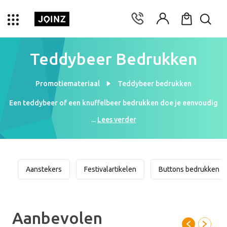
Teddybeer Bedrukken
Promotiemateriaal
Teddybeer bedrukken
Een teddybeer of een knuffelbeer bedrukken doe je eenvoudig
en snel bij Joinz. Kies een leuke teddybeer uit en stuur je logo
...
Lees verder
naar info@joinz.nl. Wij sturen binnen enkele uren je persoonlijke
ontwerp op. Een teddybeer is voor alle leeftijden. Zowel
kinderen als volwassenen zullen een warm gevoel krijgen van een
vrolijk beertje. Geef wat liefde weg, geef een teddybeer!
Aanstekers
Festivalartikelen
Buttons bedrukken
Aanbevolen