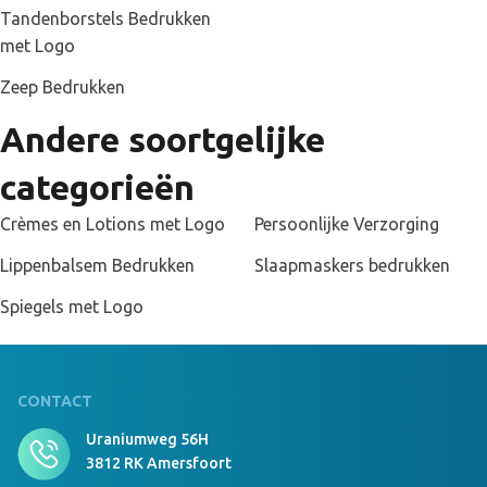
zich in Duitsland. Op deze manier hebben wij altijd een kort lijntje
Tandenborstels Bedrukken
naar de producent. Zo kunnen wij altijd snel schakelen als er
met Logo
vragen of opmerkingen zijn over het product.
Zeep Bedrukken
Andere soortgelijke
categorieën
Crèmes en Lotions met Logo
Persoonlijke Verzorging
Lippenbalsem Bedrukken
Slaapmaskers bedrukken
Spiegels met Logo
CONTACT
Uraniumweg 56H
3812 RK Amersfoort