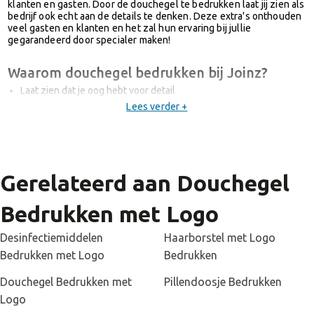
klanten en gasten. Door de douchegel te bedrukken laat jij zien als
bedrijf ook echt aan de details te denken. Deze extra's onthouden
veel gasten en klanten en het zal hun ervaring bij jullie
gegarandeerd door specialer maken!
Waarom douchegel bedrukken bij Joinz?
Laat zien dat je oog hebt voor detail
Onmisbaar bij wellness- en zorginstellingen
Lees verder +
Gegarandeerde hit bij hotels en kappers
Gratis ontwerp
Vrijblijvende offerte
Geen verzendkosten
Gerelateerd aan Douchegel
Dermatologisch getest
Geproduceerd in Duitsland
Bedrukken met Logo
Achtergrond informatie over onze douchegel
Desinfectiemiddelen
Haarborstel met Logo
Bij Joinz vinden wij lage prijzen erg belangrijk, maar dit mag
uiteraard nooit ten koste gaan van de kwaliteit. Bij Joinz zorgen wij
Bedrukken met Logo
Bedrukken
altijd dat de kwaliteit van onze producten gewaarborgd blijft.
Voordat wij een beautyproduct aanbieden zorgen wij ervoor dat dit
Douchegel Bedrukken met
Pillendoosje Bedrukken
product dermatologisch getest is. Dit hebben wij ook gedaan bij
Logo
onze douchegel. Zo kan uitgesloten worden dat het product
irriterend is of allergische reacties uitlokt. Onze producent bevindt