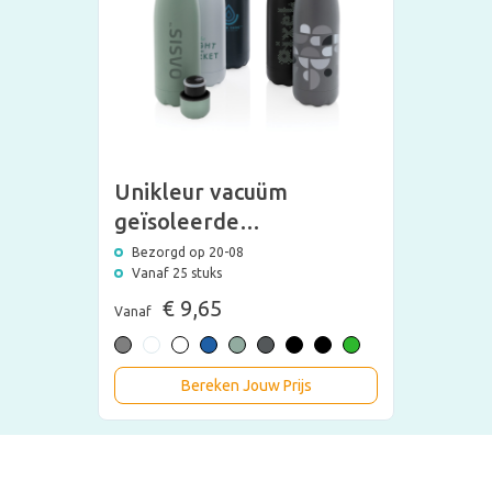
Unikleur vacuüm
geïsoleerde
roestvrijstalen fles 500
Bezorgd op 20-08
Vanaf 25 stuks
ml
€ 9,65
Vanaf
Bereken Jouw Prijs