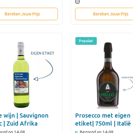
Bereken Jouw Prijs
Bereken Jouw Prijs
Populair
e wijn | Sauvignon
Prosecco met eigen
c | Zuid Afrika
etiket| 750ml | Italië
rgd op 14-08
Bezorgd op 14-08