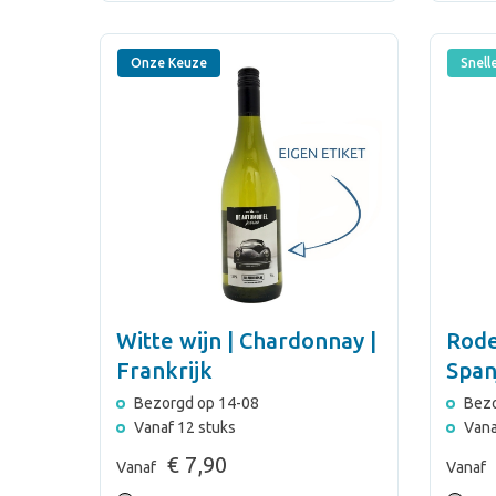
Onze Keuze
Snell
Witte wijn | Chardonnay |
Rode
Frankrijk
Span
Bezorgd op 14-08
Bezo
Vanaf 12 stuks
Vana
€ 7,90
Vanaf
Vanaf