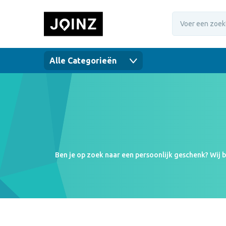
Alle Categorieën
Ben je op zoek naar een persoonlijk geschenk? Wij 
bedrukte champagne- of proseccofles. Ook voor andere
zakenpartners altijd blij verrassen. De drukmogelijk
meer iets voor jou? Ne