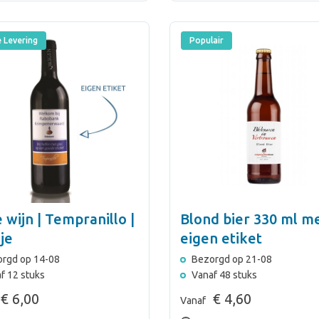
e Levering
Populair
 wijn | Tempranillo |
Blond bier 330 ml m
je
eigen etiket
rgd op 14-08
Bezorgd op 21-08
f 12 stuks
Vanaf 48 stuks
€ 6,00
€ 4,60
Vanaf