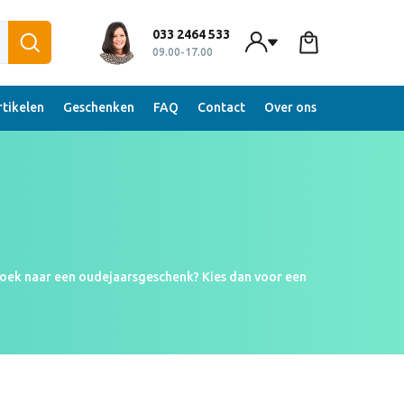
033 2464 533
09.00-17.00
tikelen
Geschenken
FAQ
Contact
Over ons
 zoek naar een oudejaarsgeschenk? Kies dan voor een
eerlijke wijn of een speciaal bier pakket kan je jouw
r een chique en persoonlijk etiket? Of is full-colour
r jou gepersonaliseerd!