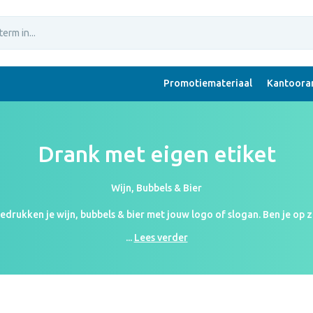
Promotiemateriaal
Kantoorar
Drank met eigen etiket
Wijn, Bubbels & Bier
bedrukken je wijn, bubbels & bier met jouw logo of slogan. Ben je op
 feestelijke evenementen hebben wij je lievelingsdrankje. Met een h
...
Lees verder
heden voor drankflessen zijn groter dan je misschien denkt. Ga jij voo
em gauw een kijkje op de webpagina en kies je favoriete drankje doo