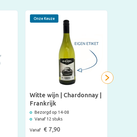
Onze Keuze
Populai
Witte wijn | Chardonnay |
Blond
Frankrijk
eigen 
Bezorgd op 14-08
Bezorg
Vanaf 12 stuks
Vanaf 
€ 7,90
€
Vanaf
Vanaf