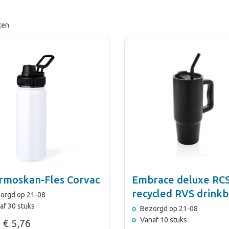
ten
rmoskan-Fles Corvac
Embrace deluxe RC
recycled RVS drink
orgd op 21-08
900ml
af 30 stuks
Bezorgd op 21-08
Vanaf 10 stuks
€ 5,76