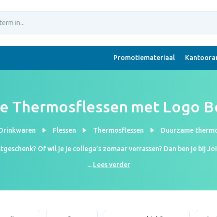
Promotiemateriaal
Kantoorar
e Thermosflessen met Logo B
 Drinkwaren
Flessen
Thermosflessen
Duurzame thermo
geschenk? Of wil je je collega’s zomaar verrassen? Dan ben je bij Jo
t niet voor niets bij de jaarlijkse top relatiegeschenken. Een ther
...
Lees verder
erweg naar werk bent, een thermosfles is ideaal om jouw hete dran
ien dat jouw bedrijf zich inzet voor een beter en schoner milieu. D
duurzaam en populair geschenk door vandaag nog te bestellen!