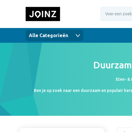
Alle Categorieën
Duurzam
Eten- &
Ben je op zoek naar een duurzaam en populair kerst
thermosflessen met jouw logo. Een thermosfles hoor
gebruiken! Of je nou een boswandeling maakt of ond
gerecycled of ecologisch materiaal laat bovendien z