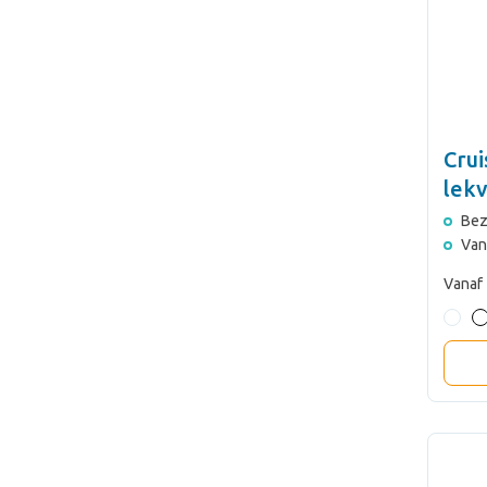
Crui
lekv
480
Bez
Van
Vanaf