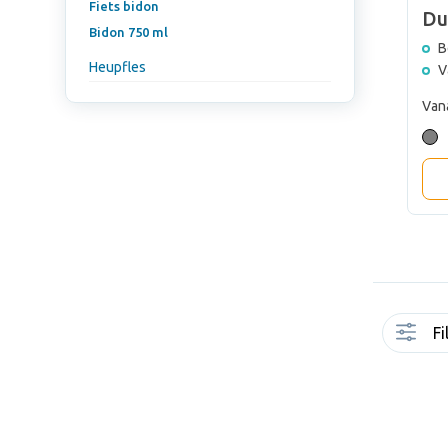
Fiets bidon
Du
Bidon 750 ml
ml
B
Heupfles
V
Van
Fi