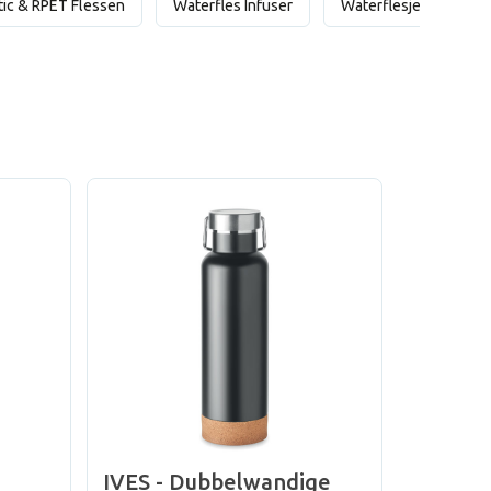
tic & RPET Flessen
Waterfles Infuser
Waterflesjes
G
IVES - Dubbelwandige