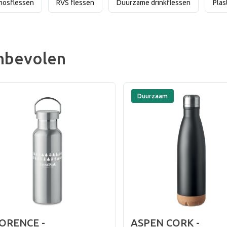
mosflessen
RVS flessen
Duurzame drinkflessen
Plas
nbevolen
Duurzaam
ORENCE -
ASPEN CORK -