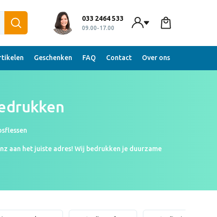
033 2464 533
09.00-17.00
tikelen
Geschenken
FAQ
Contact
Over ons
edrukken
sflessen
inz aan het juiste adres! Wij bedrukken je duurzame
mosfles is een warm geschenk, en super handig om te
ken warm in te houden. Een duurzame thermosfles van
us waar wacht je nog op? Verwen je collega’s met een