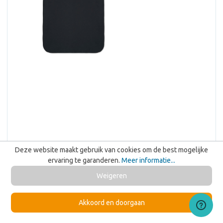
NEOSLEEVE11 - Neopreen tablethoes
Deze website maakt gebruik van cookies om de best mogelijke
11"
ervaring te garanderen.
Meer informatie...
Bezorgd op 21-08
Weigeren
Vanaf 100 stuks
€ 3,85
Vanaf
Akkoord en doorgaan