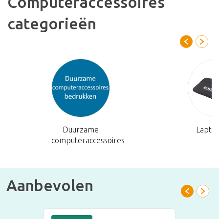
Computeraccessoires
categorieën
Duurzame
Lapto
computeraccessoires
Aanbevolen