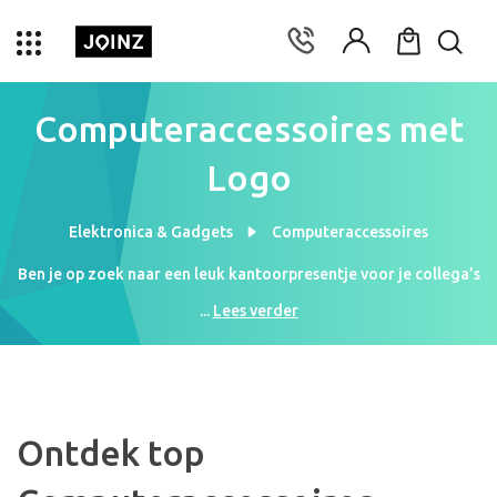
Computeraccessoires met
Logo
Elektronica & Gadgets
Computeraccessoires
Ben je op zoek naar een leuk kantoorpresentje voor je collega’s
en zakenpartners? Wij bedrukken de leukste en nieuwste
...
Lees verder
computer accessoires met jouw logo. De computer accessoires
uit ons assortiment maken het kantoorleven een stuk efficiënter
en gemakkelijker. Bestel dus vandaag nog je computer extraatjes
vanaf (prijs) per stuk bij (aantal) stuks. Ben je benieuwd hoe je
bedrukte accessoires er uit komen te zien? Dat snappen we! Onze
Ontdek top
ontwerpers sturen je daarom je graag een digitaal voorbeeld op
binnen enkele uren. Gratis en vrijblijvend!