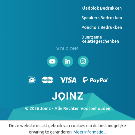
Kladblok Bedrukken
Je kan ook webcamcovers zonder bedrukking bestellen.
Webcamcovers zonder bedrukking zijn goedkoper en kunnen
Speakers Bedrukken
soms sneller geleverd worden.
Poncho's Bedrukken
Duurzame
Relatiegeschenken
VOLG ONS
© 2026 Joinz • Alle Rechten Voorbehouden
Deze website maakt gebruik van cookies om de best mogelijke
ervaring te garanderen.
Meer informatie...