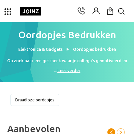
Oordopjes Bedrukken
Elektronica & Gadgets
Oordopjes bedrukken
Op zoek naar een geschenk waar je collega’s gemotiveerd en
gefocust mee kunnen werken? Wij bedrukken je koptelefoons en
...
Lees verder
oordopjes met jouw logo om het product te personaliseren. Je
collega’s zullen ongetwijfeld blij verrast zijn met zo een leuk en
persoonlijk geschenk. Neem dus gauw een kijkje in ons ruime
assortiment aan oordopjes en koptelefoons. Kies jij een paar
Draadloze oordopjes
low-budget oortjes? Of ga je liever voor een luxe koptelefoon?
De keuze ligt volledig bij jou!
Aanbevolen