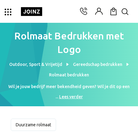
Rolmaat Bedrukken met
Logo
Outdoor, Sport & Vrijetijd
Gereedschap bedrukken
Rolmaat bedrukken
Wil je jouw bedrijf meer bekendheid geven? Wil je dit op een
unieke manier doen? Bestel bij ons dan rolmaten die met je eigen
...
Lees verder
logo bedrukt worden. Rolmaten kunnen worden bedrukt vanaf €
0,63 per 50 stuks. Onze collectie is ruim. Ook bieden wij een
gratis drukvoorbeeld aan. Wil je een voorbeeld zien met jouw
logo? Vraag het gerust aan ons en je ontvangt een digitaal
Duurzame rolmaat
ontwerp.