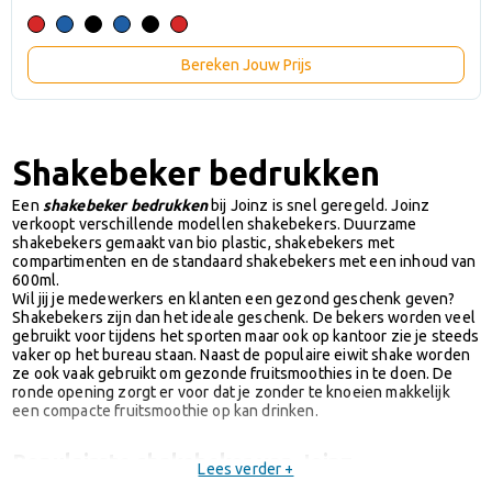
Bereken Jouw Prijs
Shakebeker bedrukken
Een
shakebeker bedrukken
bij Joinz is snel geregeld. Joinz
verkoopt verschillende modellen shakebekers. Duurzame
shakebekers gemaakt van bio plastic, shakebekers met
compartimenten en de standaard shakebekers met een inhoud van
600ml.
Wil jij je medewerkers en klanten een gezond geschenk geven?
Shakebekers zijn dan het ideale geschenk. De bekers worden veel
gebruikt voor tijdens het sporten maar ook op kantoor zie je steeds
vaker op het bureau staan. Naast de populaire eiwit shake worden
ze ook vaak gebruikt om gezonde fruitsmoothies in te doen. De
ronde opening zorgt er voor dat je zonder te knoeien makkelijk
een compacte fruitsmoothie op kan drinken.
Populairste shakebeker van Joinz
Lees verder +
De meest afgenomen shakebaker is de
shaker 700 ml
. Goedkoop