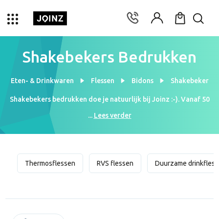
Shakebekers Bedrukken
Eten- & Drinkwaren
Flessen
Bidons
Shakebeker
Shakebekers bedrukken doe je natuurlijk bij Joinz :-). Vanaf 50
stuks kan jij je logo al op de beker laten bedrukken. Zet je
...
Lees verder
klanten en medewerkers aan het sporten en geef ze een mooie
shakebeker cadeau. Vraag vrijblijvend een digitiaal ontwerp aan
en stuur je logo naar ons op!
Thermosflessen
RVS flessen
Duurzame drinkfles