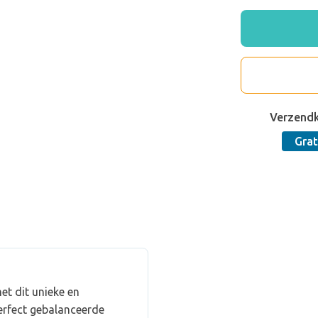
Verzend
Grat
met dit unieke en
erfect gebalanceerde