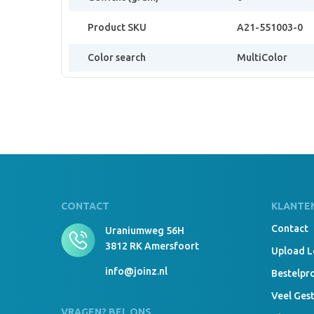
Product SKU
A21-551003-0
Color search
MultiColor
CONTACT
KLANTE
Contact
Uraniumweg 56H
3812 RK Amersfoort
Upload 
info@joinz.nl
Bestelpr
Veel Ges
VRAGEN? BEL ONS