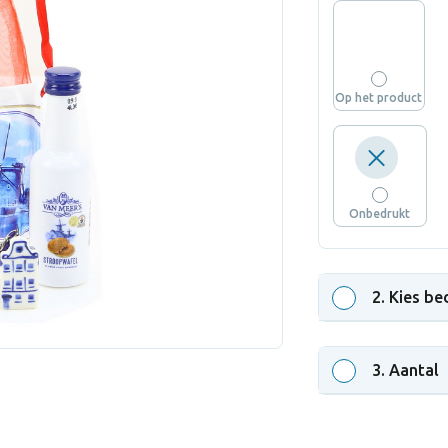
Op het product
Onbedrukt
2
. Kies be
3
. Aantal