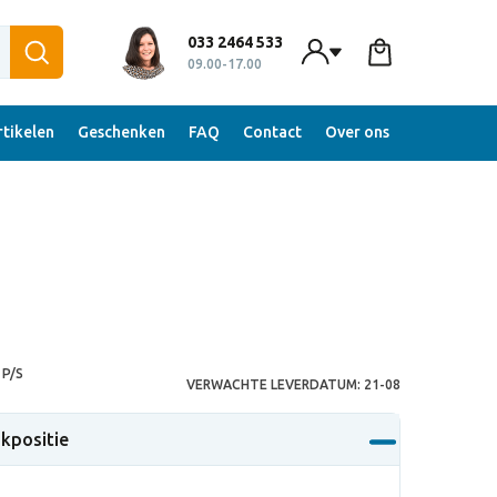
033 2464 533
09.00-17.00
tikelen
Geschenken
FAQ
Contact
Over ons
P/S
VERWACHTE LEVERDATUM:
21-08
ukpositie