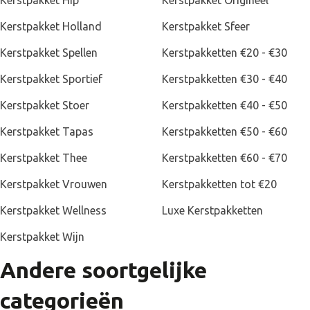
Kerstpakket Hip
Kerstpakket Origineel
Kerstpakket Holland
Kerstpakket Sfeer
Kerstpakket Spellen
Kerstpakketten €20 - €30
Kerstpakket Sportief
Kerstpakketten €30 - €40
Kerstpakket Stoer
Kerstpakketten €40 - €50
Kerstpakket Tapas
Kerstpakketten €50 - €60
Kerstpakket Thee
Kerstpakketten €60 - €70
Kerstpakket Vrouwen
Kerstpakketten tot €20
Kerstpakket Wellness
Luxe Kerstpakketten
Kerstpakketten sfeer
Kerstpakket Wijn
Heb je nog niet gevonden wat je zocht maar wil je je collega’s wel
Andere soortgelijke
verwennen met een sfeervol en warm kerstpakket? Neem dan een
kijkje tussen onze andere
sfeervolle kerstpakketten
! Bestel een
warmte-pakket met een fleecedeken, kaarsen,
categorieën
theelichtjeshouders en koekjes om het thuis extra gezellig en