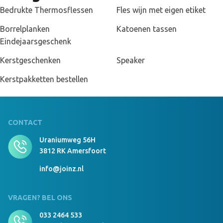
warm te maken voor de feestdagen.
Bedrukte Thermosflessen
Fles wijn met eigen etiket
Veel gestelde vragen
Borrelplanken
Katoenen tassen
Wat is de levertijd van thee kerstpakketten?
Eindejaarsgeschenk
De levertijd van thee kerstpakketten varieert van 10-15 dagen.
Kerstgeschenken
Speaker
Heb je een spoed levering nodig? Neem dan contact op met één
van onze medewerkers om de opties te bespreken.
Kerstpakketten bestellen
Wat is de minimale afname van thee kerstpakketten?
Je kan thee kerstpakketten al bestellen vanaf 1 stuks!
CONTACT
Kan ik ook andere producten uit het assortiment van Joinz
Uraniumweg 56H
aan mijn thee kerstpakketten toevoegen?
3812 RK Amersfoort
Ja! Je kan ook andere producten laten toevoegen aan jouw thee
info@joinz.nl
kerstpakket. Neem contact op met onze klantenservice om de
opties te bespreken over het toevoegen van extra producten aan
jouw thee kerstpakket.
VRAGEN? BEL ONS
033 2464 533