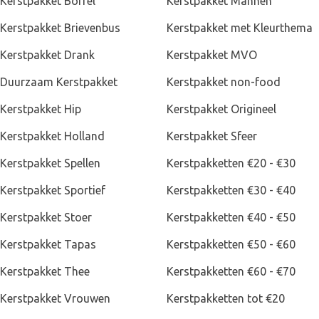
Kerstpakket Borrel
Kerstpakket Mannen
Kerstpakket Brievenbus
Kerstpakket met Kleurthema
Kerstpakket Drank
Kerstpakket MVO
Duurzaam Kerstpakket
Kerstpakket non-food
Kerstpakket Hip
Kerstpakket Origineel
Kerstpakket Holland
Kerstpakket Sfeer
Kerstpakket Spellen
Kerstpakketten €20 - €30
Kerstpakket Sportief
Kerstpakketten €30 - €40
Kerstpakket Stoer
Kerstpakketten €40 - €50
Kerstpakket Tapas
Kerstpakketten €50 - €60
Kerstpakket Thee
Kerstpakketten €60 - €70
Wellness kerstpakket uniseks
Kerstpakket Vrouwen
Kerstpakketten tot €20
Janzen stelt kerstpakketten samen met wellness producten voor