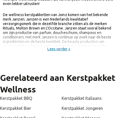
even lekker uitrusten!
De wellness kerstpakketten van Joinz komen van het bekende
merk Janzen. Janzen is een Nederlands kwalitatief
verzorgingsmerk die in dezelfde branche zitten als de merken
Rituals, Molton Brown en L’Occitane. Janzen staat vooral bekend
om zijn productie van parfum, doucheschuim, shampoos en
conditioners. Het merk Janzen is continue op zoek naar de beste
ingrediënten en de beste kwaliteit. De beauty producten van
Janzen werken dan ook extra verzorgend en hebben heerlijke
Lees verder +
geuren.
Ben je op zoek naar een mooi wellness kerstpakket dat bij jouw
budget past? Joinz levert zowel luxe Janzen kerstpakketten als
voordelige wellness kerstpakketten. Bestel jouw vierdelige
Gerelateerd aan Kerstpakket
Janzen kerstpakket al vanaf €16,50 per stuk. Een voordelig
kerstpakket waar je gegarandeerd een lach op het gezicht van je
collega’s mee tovert.
Wellness
Kerstpakket BBQ
Kerstpakket Italiaans
Kerstpakket Bier
Kerstpakket Jongeren