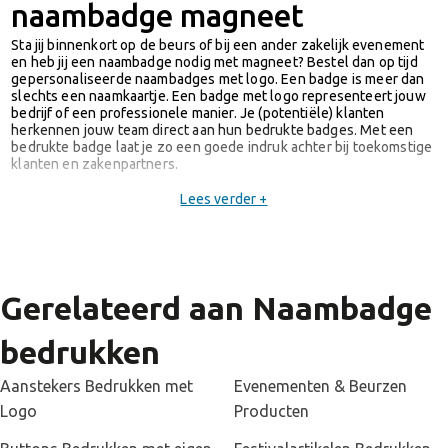
naambadge magneet
Sta jij binnenkort op de beurs of bij een ander zakelijk evenement
en heb jij een naambadge nodig met magneet? Bestel dan op tijd
gepersonaliseerde naambadges met logo. Een badge is meer dan
slechts een naamkaartje. Een badge met logo representeert jouw
bedrijf of een professionele manier. Je (potentiële) klanten
herkennen jouw team direct aan hun bedrukte badges. Met een
bedrukte badge laat je zo een goede indruk achter bij toekomstige
klanten en zakenpartners.
Lees verder +
Wij bedrukken ID-badges al vanaf 10 stuks met jouw logo. De
badges uit ons assortiment zijn verkrijgbaar in diverse maten en
kleuren. Ga jij voor een transparante badge met logo of ga je voor
een bedrukte badge in jouw bedrijfskleur? Joinz biedt het grootste
assortiment naambadges aan met magneet.
Gerelateerd aan Naambadge
Ben je benieuwd hoe jouw bedrukte badge er uit komt te zien?
Vraag dan een digitaal drukvoorbeeld aan bij onze ontwerpster
bedrukken
Sara. Gratis en binnen enkele uren opgestuurd!
Aanstekers Bedrukken met
Evenementen & Beurzen
Logo
Producten