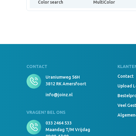
Color search
MultiColor
CONTACT
KLANTE
Contact
Uraniumweg 56H
3812 RK Amersfoort
Upload 
info@joinz.nl
Bestelpr
Veel Ges
VRAGEN? BEL ONS
Algemen
033 2464 533
Maandag T/m Vrijdag