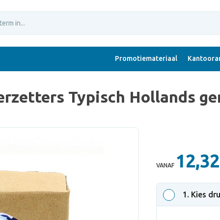
Promotiemateriaal
Kantoorar
rzetters Typisch Hollands ge
12,32
VANAF
1
. Kies dr