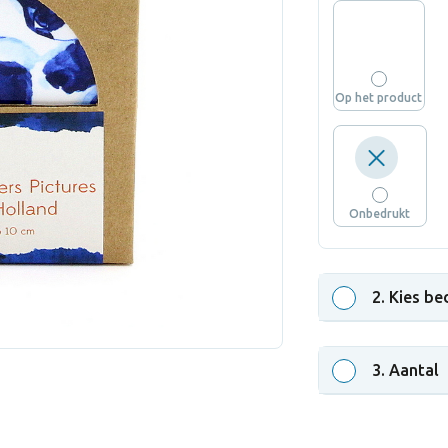
Op het product
Onbedrukt
2
. Kies be
3
. Aantal