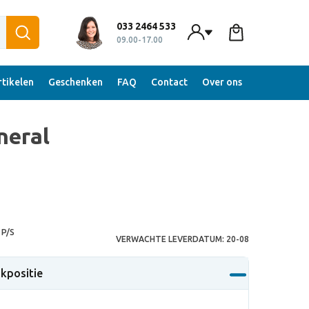
033 2464 533
09.00-17.00
tikelen
Geschenken
FAQ
Contact
Over ons
neral
P/S
VERWACHTE LEVERDATUM:
20-08
ukpositie