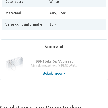
Color search
White
Materiaal
ABS, IJzer
Verpakkingsinformatie
Bulk
Voorraad
999 Stuks Op Voorraad
Mini duimstok wit (± PMS White)
Bekijk meer +
Gerelateerd aan Duimstokken