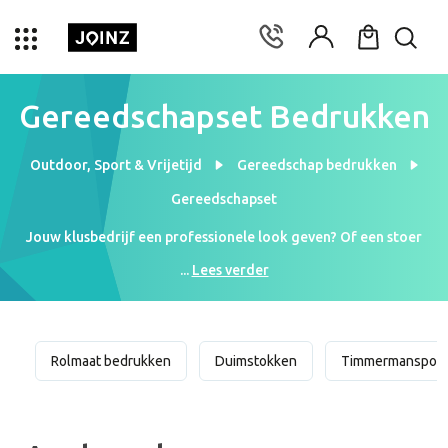
Gereedschapset Bedrukken
Outdoor, Sport & Vrijetijd
Gereedschap bedrukken
Gereedschapset
Jouw klusbedrijf een professionele look geven? Of een stoer
relatiegeschenk bestellen? Laat dan bij Joinz je gereedschapset
...
Lees verder
met jouw logo bedrukken! De gereedschapsetjes van Joinz zitten
vol met tools van hoge kwaliteit. Van basissetjes tot
professionele gereedschapskistjes. Kies een gave
gereedschapset die bij jouw bedrijf en budget past! Ben je
Rolmaat bedrukken
Duimstokken
Timmermanspotl
benieuwd hoe jouw bedrukte gereedschapset met logo er uit
komt te zien? Vraag dan een digitaal drukvoorbeeld aan bij onze
ontwerpster Sara. Gratis en binnen enkele uren opgestuurd!