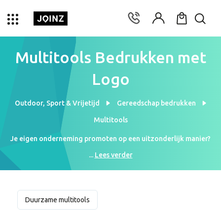
Multitools Bedrukken met
Logo
Outdoor, Sport & Vrijetijd
Gereedschap bedrukken
Multitools
Je eigen onderneming promoten op een uitzonderlijk manier?
Probeer onze multitools en laat ze bedrukken. We bedrukken
...
Lees verder
multitools vanaf [prijs] voor [aantal] stuks. We hebben een groot
assortiment waar je uit kunt kiezen. Wil je jouw bestelling
geleverd hebben op jouw adres? Dat kan vanaf [aantal] stuks. Wil
je eerst weten hoe jouw tekst of boodschap staat op de
Duurzame multitools
multitool? Je kunt ons een digitaal drukvoorbeeld vragen. Een
ontwerp is geheel gratis.