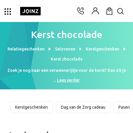
Kerst chocolade
Relatiegeschenken
Seizoenen
Kerstgeschenken
Kerst chocolade
Zoek je nog naar een verwennerijtje voor de kerst? Dan zit je
goed bij Joinz! Wij bedrukken jouw kerstchocolade met je logo
...
Lees verder
of met een mooie kerstwens. Met dit geschenk zal de kerstsfeer
er alvast goed in komen bij je collega’s. Bestel daarom zo snel
mogelijk je gepersonaliseerde kerstchocolade al vanaf (prijs) per
stuk bij (aantal) stuks. Wil je eerst graag zien hoe jouw
Kerstgeschenken
Dag van de Zorg cadeau
Pasen
gepersonaliseerde kerstchocolade er uit komt te zien? Dat
snappen we! Onze ontwerpers sturen je graag een gratis digitaal
voorbeeld op!