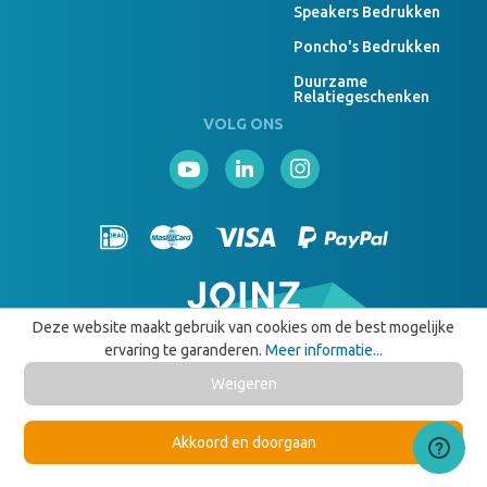
Speakers Bedrukken
Poncho's Bedrukken
Duurzame
Relatiegeschenken
VOLG ONS
Deze website maakt gebruik van cookies om de best mogelijke
© 2026 Joinz • Alle Rechten Voorbehouden
ervaring te garanderen.
Meer informatie...
Weigeren
Akkoord en doorgaan