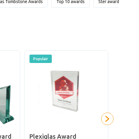
las Tombstone Awards
Top 10 awards
Ster awards
H
Populair
ward
Plexiglas Award
Energi