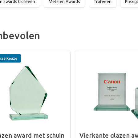
n awards trofeeën
Metalen Awards
Trofeeën
Plexig
nbevolen
nze Keuze
azen award met schuin
Vierkante glazen a