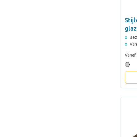
Stij
gla
Pea
Bez
Van
Vanaf