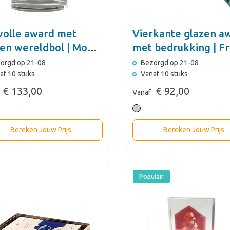
lvolle award met
Vierkante glazen a
zen wereldbol | Moon
met bedrukking | F
k
orgd op 21-08
Bezorgd op 21-08
af 10 stuks
Vanaf 10 stuks
€ 133,00
€ 92,00
Vanaf
Bereken Jouw Prijs
Bereken Jouw Prijs
Populair