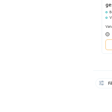
60x120x20
| Eros VGJ200
ge
Su
Bezorgd op 21-08
B
Vanaf 10 stuks
V
€ 84,00
Vanaf
Van
Bereken Jouw Prijs
Bereken Jouw Prijs
Fi