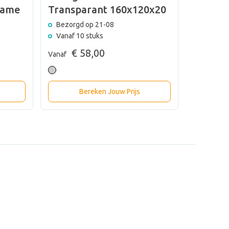
rame
Transparant 160x120x20
| Eros 
Bezorgd op 21-08
Bezorgd
Vanaf 10 stuks
Vanaf 10
€ 58,00
€ 
Vanaf
Vanaf
Bereken Jouw Prijs