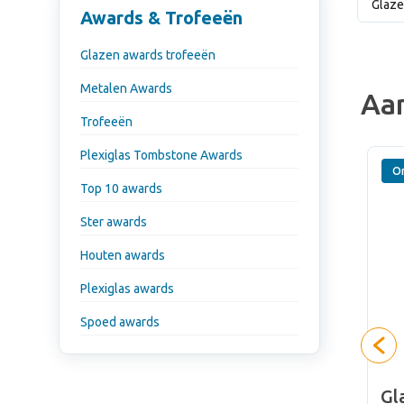
Glaze
Awards & Trofeeën
Glazen awards trofeeën
Metalen Awards
Aa
Trofeeën
Plexiglas Tombstone Awards
O
Top 10 awards
Ster awards
Houten awards
Plexiglas awards
Spoed awards
d
Energieke glazen award
Gl