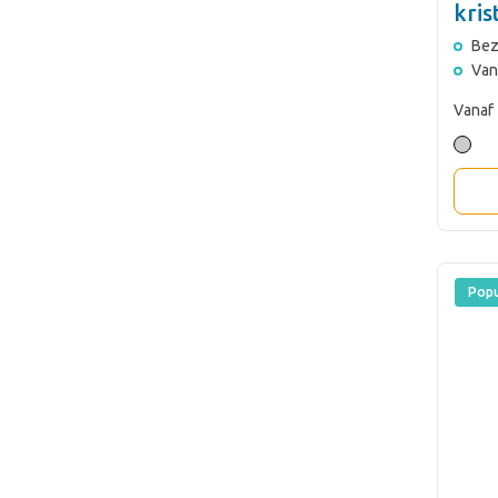
kris
3
Bez
Van
Vanaf
Popu