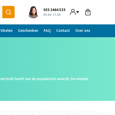
033 2464 533
09.00-17.00
tikelen
Geschenken
FAQ
Contact
Over ons
verzicht heeft van de populairste awards. De meeste
erd.