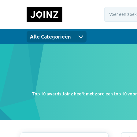
Alle Categorieën
Top 10 awards Joinz heeft met zorg een top 10 voor
awa