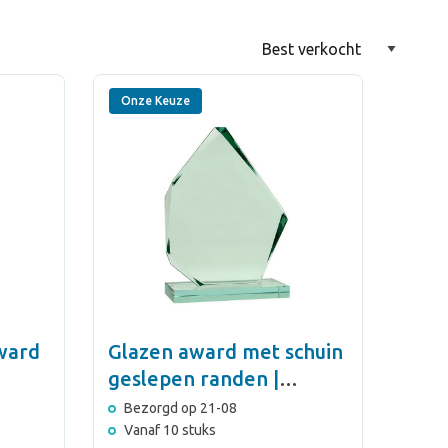
Onze Keuze
ward
Glazen award met schuin
geslepen randen |
Summit
Bezorgd op 21-08
Vanaf 10 stuks