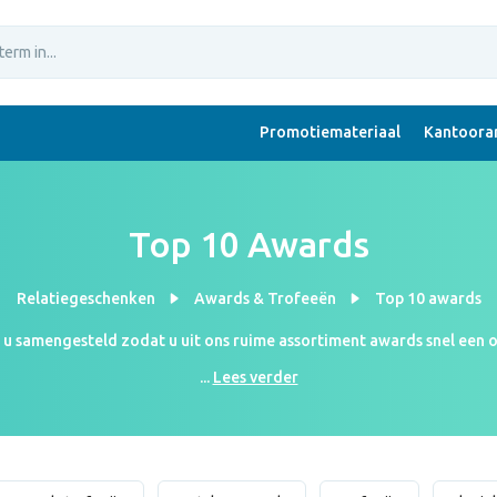
Promotiemateriaal
Kantoorar
Top 10 Awards
Relatiegeschenken
Awards & Trofeeën
Top 10 awards
 u samengesteld zodat u uit ons ruime assortiment awards snel een o
rds uit de top 10 kunnen binnen één week bij u thuis worden afgelev
...
Lees verder