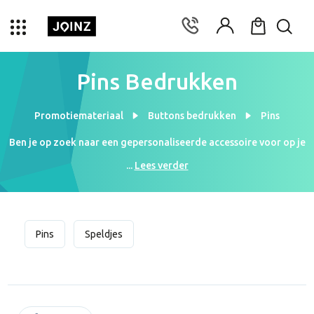
Pins Bedrukken
Promotiemateriaal
Buttons bedrukken
Pins
Ben je op zoek naar een gepersonaliseerde accessoire voor op je
pak of bedrijfskleding? Een pin met jouw logo er op komt
...
Lees verder
professioneel over. Wij bedrukken je pins met logo al vanaf (prijs)
per stuk bij (aantal) stuks. Ook nog eens voordelig dus! De pins
zijn van metaal en hebben een vlindersluiting die vrijwel geen
schade aan je kleding toebrengt. Neem dus gauw een kijkje op de
Pins
Speldjes
webpagina voor bedrukte pins en personaliseer je kleding geheel
met een klein object!