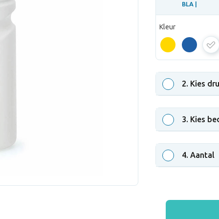
BLA |
Kleur
BLA
2
. Kies dr
3
. Kies be
4
. Aantal