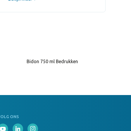
s Op Voorraad
 AMA
adig, neem contact op om levertijd te bespreken
Bidon 750 ml Bedrukken
s Op Voorraad
FUCSI
ks Op Voorraad
 AZUL
VOLG ONS