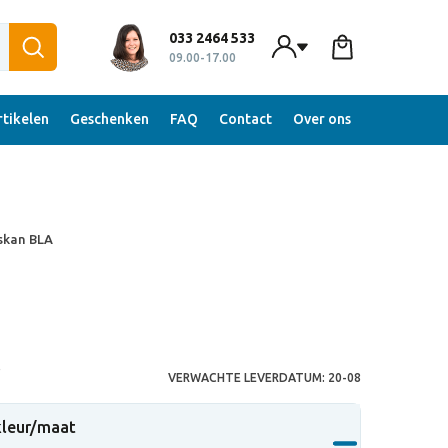
033 2464 533
09.00-17.00
tikelen
Geschenken
FAQ
Contact
Over ons
Iskan BLA
S
VERWACHTE LEVERDATUM:
20-08
 kleur/maat