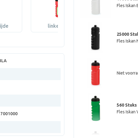
Fles Iskan
ijde
linkerkant
25000 Stu
Fles Iskan
 BLA
Niet voorr
560 Stuks
Fles Iskan
37001000