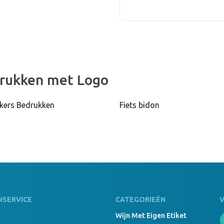
3400 Stuk
Fles Iskan
Niet voorr
drukken met Logo
kers Bedrukken
Fiets bidon
5100 Stuk
Fles Iskan 
56000 Stu
Fles Iskan
NSERVICE
CATEGORIEËN
Wijn Met Eigen Etiket