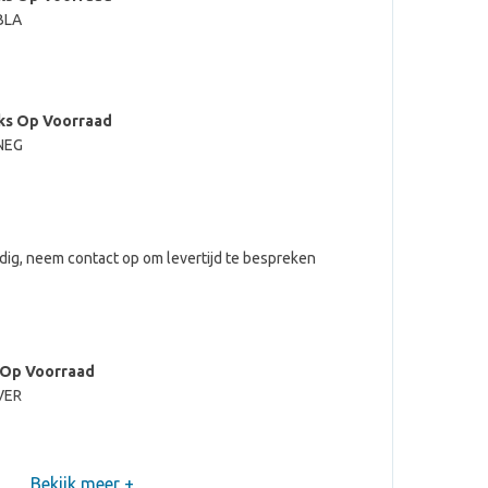
 BLA
ks Op Voorraad
 NEG
adig, neem contact op om levertijd te bespreken
 Op Voorraad
 VER
Bekijk meer +