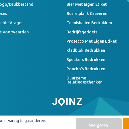
Logo/drukbestand
Bier Met Eigen Etiket
oces
Borrelplank Graveren
telde Vragen
Tennisballen Bedrukken
e Voorwaarden
Bedrijfsgadgets
Prosecco Met Eigen Etiket
Kladblok Bedrukken
Speakers Bedrukken
Poncho's Bedrukken
Duurzame
Relatiegeschenken
e ervaring te garanderen.
Weigeren