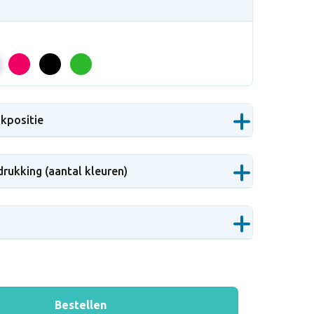
ukpositie
drukking (aantal kleuren)
Bestellen