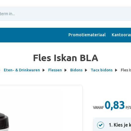
Promotiemateriaal
Kantoorar
Fles Iskan BLA
Eten- & Drinkwaren
Flessen
Bidons
Tacx bidons
Fles 
0,83
VANAF
P/
1
. Kies je