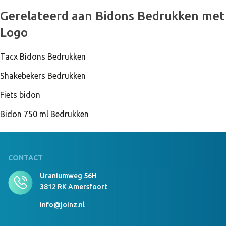
10000 Stuks Op Voorraad
Gerelateerd aan Bidons Bedrukken met
Fles Dumont AZUL
Logo
Tacx Bidons Bedrukken
12000 Stuks Op Voorraad
Fles Dumont NARA
Shakebekers Bedrukken
Fiets bidon
Bidon 750 ml Bedrukken
9500 Stuks Op Voorraad
Fles Dumont AMA
CONTACT
Uraniumweg 56H
3812 RK Amersfoort
info@joinz.nl