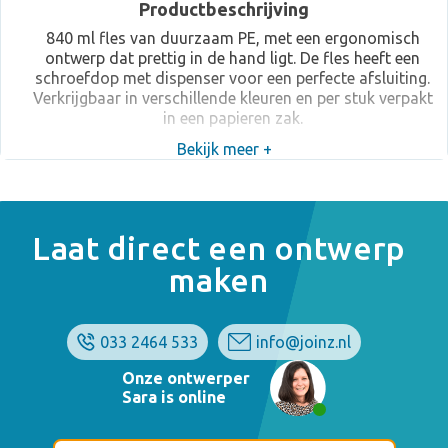
Productbeschrijving
840 ml fles van duurzaam PE, met een ergonomisch
ontwerp dat prettig in de hand ligt. De fles heeft een
schroefdop met dispenser voor een perfecte afsluiting.
Verkrijgbaar in verschillende kleuren en per stuk verpakt
in een papieren zak.
Bekijk meer +
Laat direct een ontwerp
maken
033 2464 533
info@joinz.nl
Onze ontwerper
Sara is online