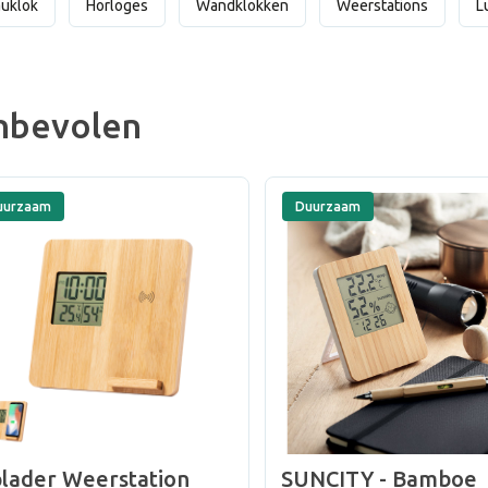
uklok
Horloges
Wandklokken
Weerstations
L
nbevolen
uurzaam
Duurzaam
lader Weerstation
SUNCITY - Bamboe