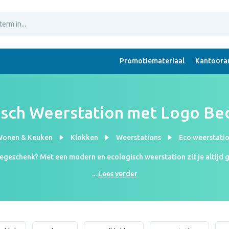
Promotiemateriaal
Kantoorar
isch Weerstation met Logo Be
onen & Keuken
Klokken
Weerstations
Eco weerstati
egeschenk? Met een modern en ecologisch weerstation zit je altijd go
 je een trui of een T-shirt moet dragen als je naar buiten gaat. Dit 
...
Lees verder
urzame geschenk zien dat jouw bedrijf zich inzet voor een beter e
zien? Vraag dan een ontwerp aan bij onze designster Sara. Gratis en 