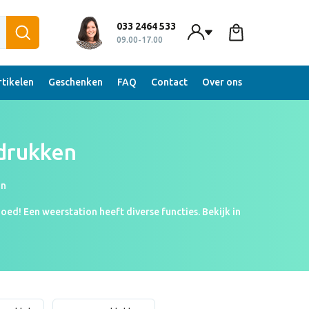
033 2464 533
09.00-17.00
tikelen
Geschenken
FAQ
Contact
Over ons
drukken
on
ed! Een weerstation heeft diverse functies. Bekijk in
praktische geschenk staat met zijn ecologische look hip
n schoner milieu. Ben je benieuwd hoe jouw bedrukte
binnen enkele uren opgestuurd!