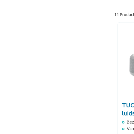
11 Produc
TUO
luid
Bez
Van