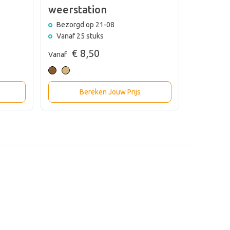
Weerst
weerstation
Bezorgd
Bezorgd op 21-08
Vanaf 20
Vanaf 25 stuks
€ 
Vanaf
€ 8,50
Vanaf
Bereken Jouw Prijs