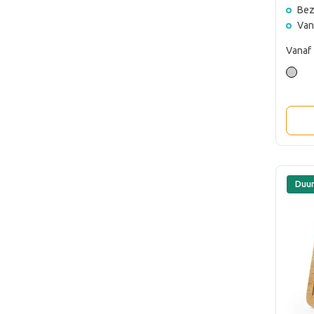
Bez
Van
Vanaf
Duu