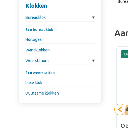
Burea
Klokken
Bureauklok
Eco bureauklok
Aa
Horloges
Wandklokken
Duurzaam
D
Weerstations
Eco weerstation
Luxe klok
Duurzame klokken
Op