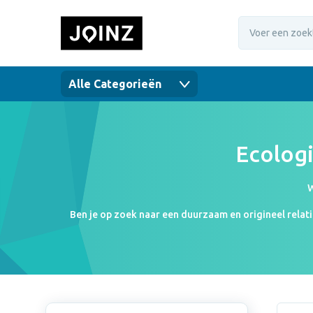
Alle Categorieën
Ecolog
W
Ben je op zoek naar een duurzaam en origineel relati
een oogopslag hoe laat het is, welke data het is en of
op jouw bureau. Bovendien kan iedereen aan jouw du
weerstations er uit komen te 