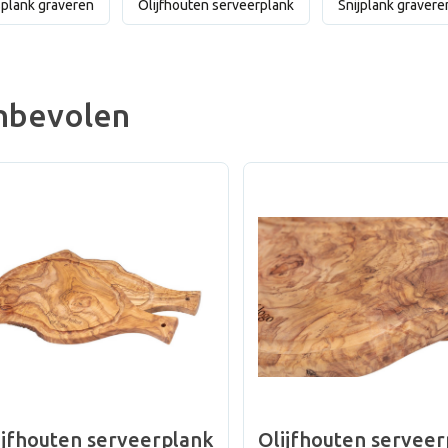
plank graveren
Olijfhouten serveerplank
Snijplank gravere
nbevolen
ijfhouten serveerplank
Olijfhouten servee