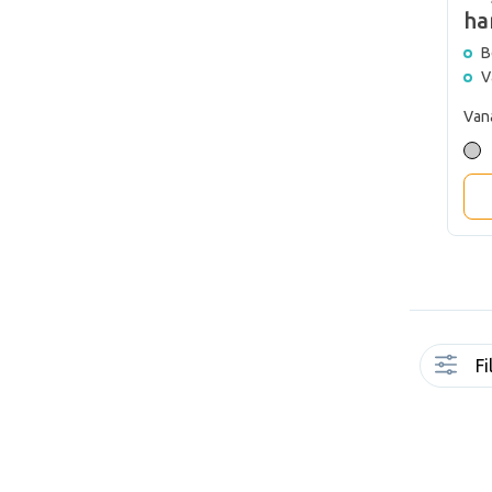
ha
B
V
Van
Fi