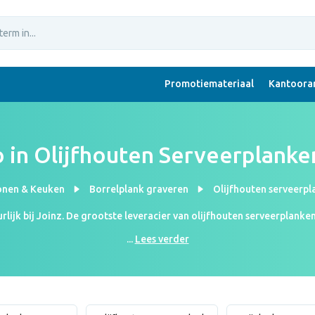
Promotiemateriaal
Kantoorar
 in Olijfhouten Serveerplanke
nen & Keuken
Borrelplank graveren
Olijfhouten serveerpl
rlijk bij Joinz. De grootste leveracier van olijfhouten serveerplanke
roducten kan je alle informatie vinden over olijfhout. Ook is er een 
...
Lees verder
werk kan zien. Verzendkosten borrelplanken: €15 per opdracht.