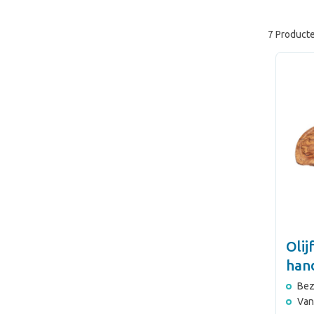
7 Product
Olij
han
Bez
Van