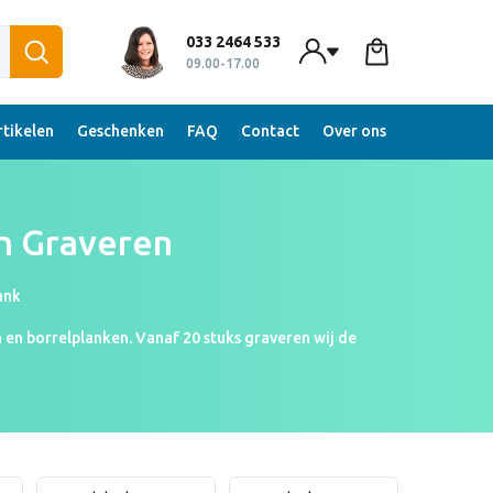
033 2464 533
09.00-17.00
tikelen
Geschenken
FAQ
Contact
Over ons
n Graveren
ank
n en borrelplanken. Vanaf 20 stuks graveren wij de
filmpje te zien waarop je de graveermachine aan het