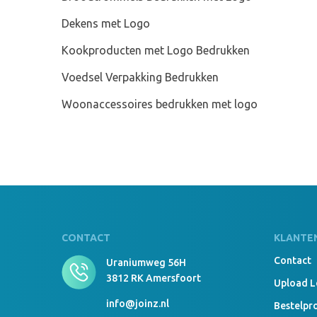
Krijg ik 
Dekens met Logo
De grafis
staat. Als
Kookproducten met Logo Bedrukken
Wat zijn
Voedsel Verpakking Bedrukken
In princip
Het is zel
Woonaccessoires bedrukken met logo
(ai/pdf/ep
verbeteren
Hoe hoog 
De verzen
Grootst
Joinz hee
de planke
CONTACT
KLANTE
Contact
Uraniumweg 56H
Serveerpl
3812 RK Amersfoort
Een servee
Upload 
steak, tap
info@joinz.nl
Bestelpr
Snijplank 