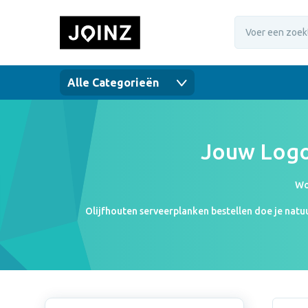
Alle Categorieën
Jouw Logo
Wo
Olijfhouten serveerplanken bestellen doe je natuu
serveerplank met logo, tekst of foto. Onder onze p