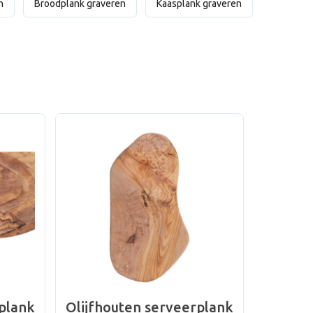
n
Broodplank graveren
Kaasplank graveren
rplank
Olijfhouten serveerplank