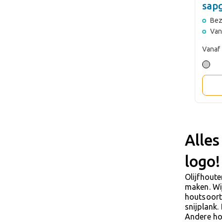
sapg
Bez
Van
Vanaf
Alles
logo!
Olijfhoute
maken. Wij
houtsoort
snijplank.
Andere hou