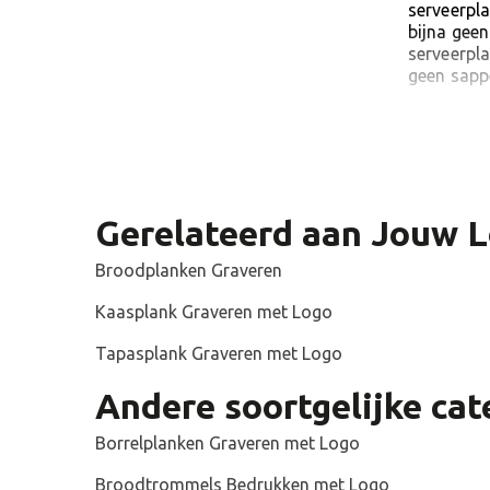
serveerpl
bijna gee
serveerpla
geen sapp
Best verk
De meeste 
Mooi forma
info@Join
Gerelateerd aan Jouw L
FAQ Oli
Wat is de
Broodplanken Graveren
De minima
het harde 
Kaasplank Graveren met Logo
gegraveer
Tapasplank Graveren met Logo
Hoe snel 
Wij kunnen
Andere soortgelijke cat
kan het zi
zomermaan
Borrelplanken Graveren met Logo
kan dit o
Broodtrommels Bedrukken met Logo